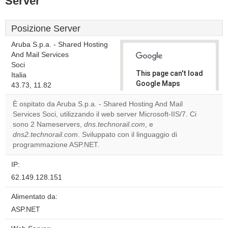
Server
Posizione Server
Aruba S.p.a. - Shared Hosting
And Mail Services
Soci
This page can't load
Italia
Google Maps
43.73, 11.82
correctly.
È ospitato da Aruba S.p.a. - Shared Hosting And Mail
Services Soci, utilizzando il web server Microsoft-IIS/7. Ci
Do you
OK
sono 2 Nameservers,
dns.technorail.com
own this
, e
website?
dns2.technorail.com
. Sviluppato con il linguaggio di
programmazione ASP.NET.
IP:
62.149.128.151
Alimentato da:
ASP.NET