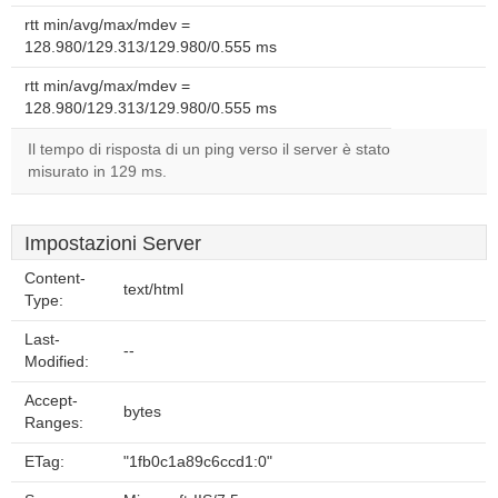
rtt min/avg/max/mdev =
128.980/129.313/129.980/0.555 ms
rtt min/avg/max/mdev =
128.980/129.313/129.980/0.555 ms
Il tempo di risposta di un ping verso il server è stato
misurato in 129 ms.
Impostazioni Server
Content-
text/html
Type:
Last-
--
Modified:
Accept-
bytes
Ranges:
ETag:
"1fb0c1a89c6ccd1:0"