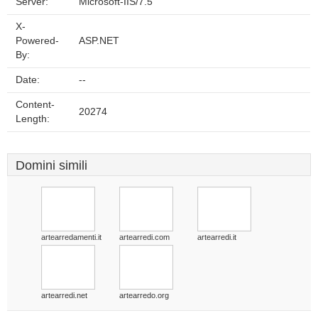
Server:
Microsoft-IIS/7.5
X-
Powered-
ASP.NET
By:
Date:
--
Content-
20274
Length:
Domini simili
artearredamenti.it
artearredi.com
artearredi.it
artearredi.net
artearredo.org