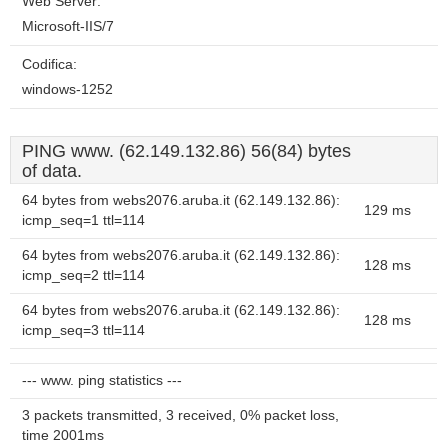
Web Server:
Microsoft-IIS/7
Codifica:
windows-1252
PING www. (62.149.132.86) 56(84) bytes
of data.
64 bytes from webs2076.aruba.it (62.149.132.86):
129 ms
icmp_seq=1 ttl=114
64 bytes from webs2076.aruba.it (62.149.132.86):
128 ms
icmp_seq=2 ttl=114
64 bytes from webs2076.aruba.it (62.149.132.86):
128 ms
icmp_seq=3 ttl=114
--- www. ping statistics ---
3 packets transmitted, 3 received, 0% packet loss,
time 2001ms