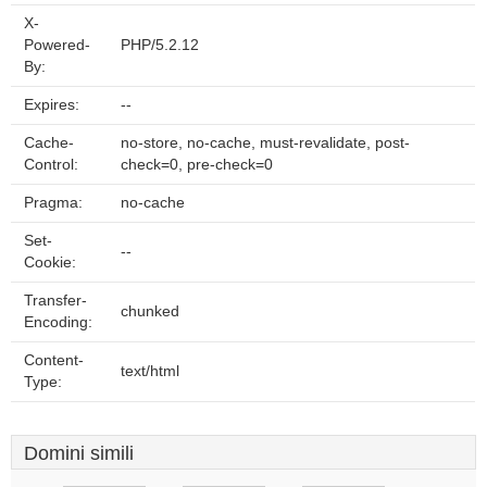
X-
Powered-
PHP/5.2.12
By:
Expires:
--
Cache-
no-store, no-cache, must-revalidate, post-
Control:
check=0, pre-check=0
Pragma:
no-cache
Set-
--
Cookie:
Transfer-
chunked
Encoding:
Content-
text/html
Type:
Domini simili