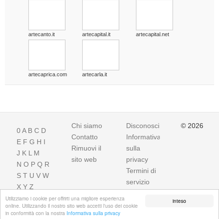
artecanto.it
artecapital.it
artecapital.net
artecaprica.com
artecarla.it
Chi siamo
Disconoscimento
© 2026
0
A
B
C
D
Contatto
Informativa
E
F
G
H
I
Rimuovi il
sulla
J
K
L
M
sito web
privacy
N
O
P
Q
R
Termini di
S
T
U
V
W
servizio
X
Y
Z
Utilizziamo i cookie per offrirti una migliore esperienza
inteso
online. Utilizzando il nostro sito web accetti l'uso dei cookie
in conformità con la nostra
Informativa sulla privacy