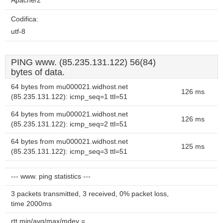
Apache/2
Codifica:
utf-8
PING www. (85.235.131.122) 56(84)
bytes of data.
64 bytes from mu000021.widhost.net
126 ms
(85.235.131.122): icmp_seq=1 ttl=51
64 bytes from mu000021.widhost.net
126 ms
(85.235.131.122): icmp_seq=2 ttl=51
64 bytes from mu000021.widhost.net
125 ms
(85.235.131.122): icmp_seq=3 ttl=51
--- www. ping statistics ---
3 packets transmitted, 3 received, 0% packet loss,
time 2000ms
rtt min/avg/max/mdev =