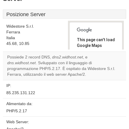
Posizione Server
Widestore S.r.l.
Ferrara
Italia
This page can't load
45.68, 10.85
Google Maps
correctly.
Possiede 2 record DNS,
dns2.widhost.net
, e
dns.widhost.net
. Sviluppato con il linguaggio di
Do you
OK
programmazione PHP/5.2.17. È ospitato da Widestore S.r.l.
own this
website?
Ferrara, utilizzando il web server Apache/2.
IP:
85.235.131.122
Alimentato da:
PHP/5.2.17
Web Server: