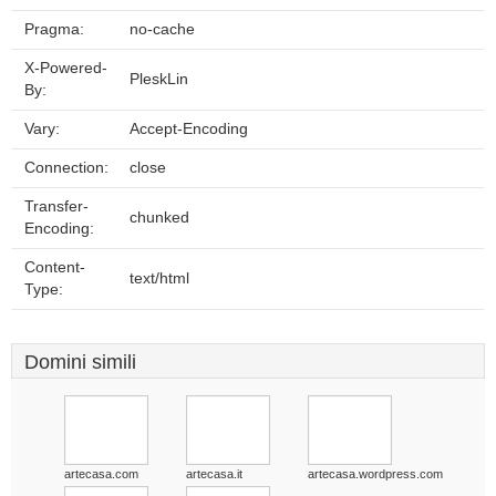
Pragma:
no-cache
X-Powered-
PleskLin
By:
Vary:
Accept-Encoding
Connection:
close
Transfer-
chunked
Encoding:
Content-
text/html
Type:
Domini simili
artecasa.com
artecasa.it
artecasa.wordpress.com