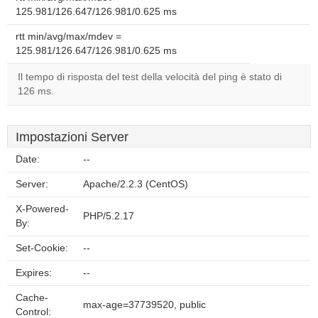
125.981/126.647/126.981/0.625 ms
rtt min/avg/max/mdev =
125.981/126.647/126.981/0.625 ms
Il tempo di risposta del test della velocità del ping è stato di
126 ms.
Impostazioni Server
Date:
--
Server:
Apache/2.2.3 (CentOS)
X-Powered-
PHP/5.2.17
By:
Set-Cookie:
--
Expires:
--
Cache-
max-age=37739520, public
Control: