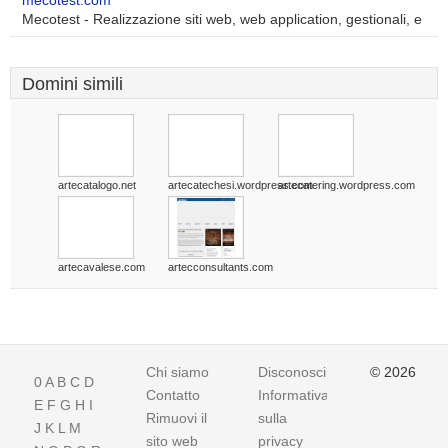
mecotest.com
Mecotest - Realizzazione siti web, web application, gestionali, e
Domini simili
artecatalogo.net
artecatechesi.wordpress.com
artecatering.wordpress.com
artecavalese.com
artecconsultants.com
Chi siamo
Disconoscimento
© 2026
0
A
B
C
D
Contatto
Informativa
E
F
G
H
I
Rimuovi il
sulla
J
K
L
M
sito web
privacy