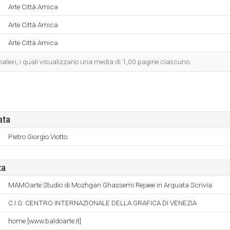
Arte Città Amica
Arte Città Amica
Arte Città Amica
ornalieri, i quali visualizzano una media di 1,00 pagine ciascuno.
ata
Pietro Giorgio Viotto
ta
MAMOarte Studio di Mozhgan Ghassemi Rejaee in Arquata Scrivia
C.I.G. CENTRO INTERNAZIONALE DELLA GRAFICA DI VENEZIA
home [www.baldoarte.it]