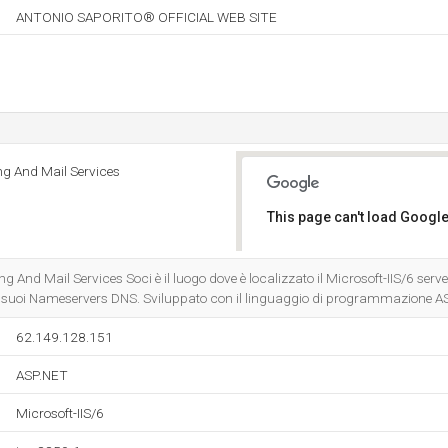
ANTONIO SAPORITO® OFFICIAL WEB SITE
ng And Mail Services
This page can't load Google
Do you own this website?
g And Mail Services Soci è il luogo dove è localizzato il Microsoft-IIS/6 serve
 suoi Nameservers DNS. Sviluppato con il linguaggio di programmazione A
62.149.128.151
ASP.NET
Microsoft-IIS/6