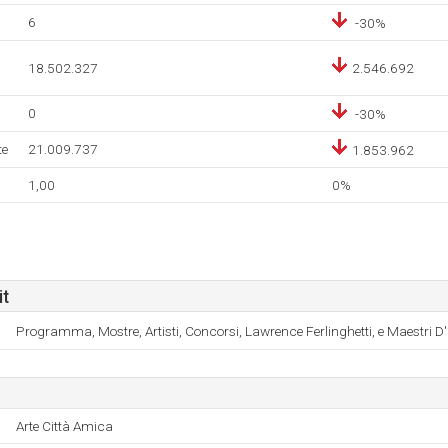
6
-30%
18.502.327
2.546.692
0
-30%
te
21.009.737
1.853.962
1,00
0%
it
Programma, Mostre, Artisti, Concorsi, Lawrence Ferlinghetti, e Maestri D'
Arte Città Amica