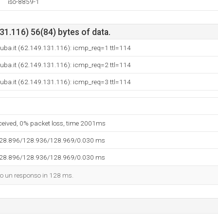
iso-8859-1
1.116) 56(84) bytes of data.
uba.it (62.149.131.116): icmp_req=1 ttl=114
uba.it (62.149.131.116): icmp_req=2 ttl=114
uba.it (62.149.131.116): icmp_req=3 ttl=114
eceived, 0% packet loss, time 2001ms
128.896/128.936/128.969/0.030 ms
128.896/128.936/128.969/0.030 ms
dato un responso in 128 ms.