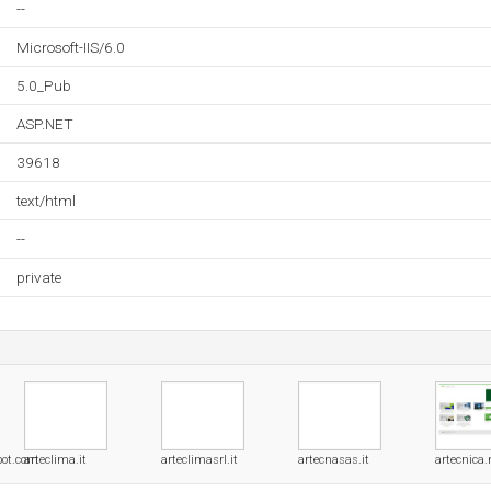
--
Microsoft-IIS/6.0
5.0_Pub
ASP.NET
39618
text/html
--
private
pot.com
arteclima.it
arteclimasrl.it
artecnasas.it
artecnica.