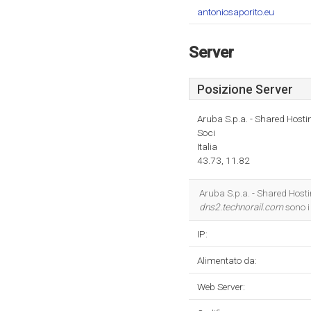
antoniosaporito.eu
Server
Posizione Server
Aruba S.p.a. - Shared Hosti
Soci
Italia
43.73, 11.82
Aruba S.p.a. - Shared Hostin
dns2.technorail.com
sono i
IP:
Alimentato da:
Web Server: