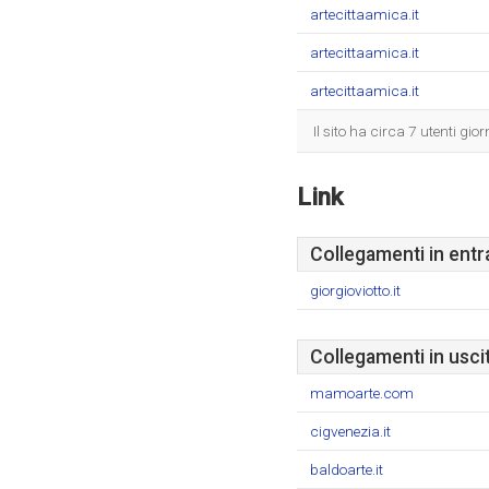
artecittaamica.it
artecittaamica.it
artecittaamica.it
Il sito ha circa 7 utenti gi
Link
Collegamenti in entr
giorgioviotto.it
Collegamenti in usci
mamoarte.com
cigvenezia.it
baldoarte.it