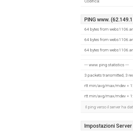
Codifica:
PING www. (62.149.13
64 bytes from webs1106.ar
64 bytes from webs1106.ar
64 bytes from webs1106.ar
--- www. ping statistics ---
3 packets transmitted, 3 r
rtt min/avg/max/mdev = 
rtt min/avg/max/mdev = 
Il ping verso il server ha 
Impostazioni Server