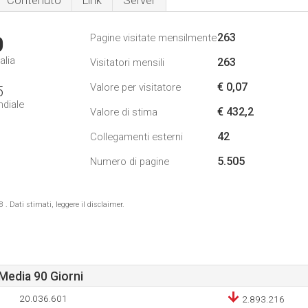
Contenuto
Link
Server
263
Pagine visitate mensilmente
0
alia
263
Visitatori mensili
€ 0,07
Valore per visitatore
5
ndiale
€ 432,2
Valore di stima
42
Collegamenti esterni
5.505
Numero di pagine
 Dati stimati, leggere il disclaimer.
Media 90 Giorni
20.036.601
2.893.216