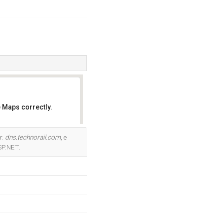
 Maps correctly.
OK
r.
dns.technorail.com
, e
SP.NET.