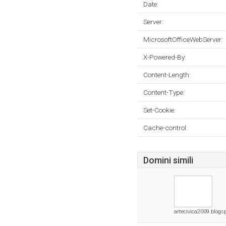
Date:
Server:
MicrosoftOfficeWebServer:
X-Powered-By:
Content-Length:
Content-Type:
Set-Cookie:
Cache-control:
Domini simili
artecivica2009.blogs