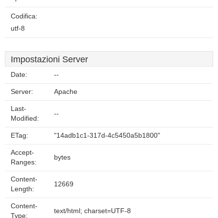
Codifica:
utf-8
Impostazioni Server
Date:
--
Server:
Apache
Last-
--
Modified:
ETag:
"14adb1c1-317d-4c5450a5b1800"
Accept-
bytes
Ranges:
Content-
12669
Length:
Content-
text/html; charset=UTF-8
Type: