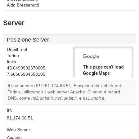
Aldo Bressanutti
Server
Posizione Server
Unbith-net
Torino
Italia
This page can't load
45.0499992370605,
Google Maps
7.66666984558105
correctly.
Il suo numero IP è 81.174.68.51. È ospitato da Unbith-net
Torino, utilizzando il web server Apache. Ci sono 4 record
Do you
OK
DNS, come
ns2.unbit.it
,
ns0.unbit.it
, e
ns1.unbit.it
own this
.
website?
IP:
81.174.68.51
Web Server:
Apache