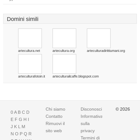
Domini simili
artecultura.net
artecultura.org
arteculturadirittiumani.org
arteculturafotoin.it
arteculturailcaffe.blogspot.com
Chi siamo
Disconoscimento
© 2026
0
A
B
C
D
Contatto
Informativa
E
F
G
H
I
Rimuovi il
sulla
J
K
L
M
sito web
privacy
N
O
P
Q
R
Termini di