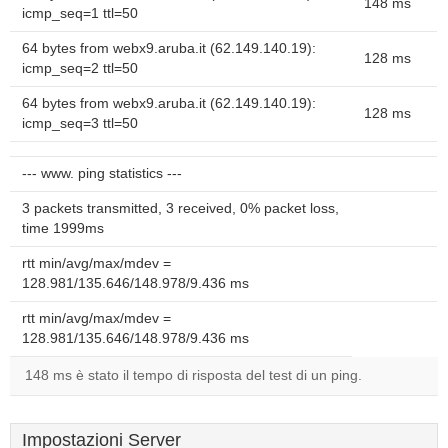
148 ms
icmp_seq=1 ttl=50
64 bytes from webx9.aruba.it (62.149.140.19):
128 ms
icmp_seq=2 ttl=50
64 bytes from webx9.aruba.it (62.149.140.19):
128 ms
icmp_seq=3 ttl=50
--- www. ping statistics ---
3 packets transmitted, 3 received, 0% packet loss,
time 1999ms
rtt min/avg/max/mdev =
128.981/135.646/148.978/9.436 ms
rtt min/avg/max/mdev =
128.981/135.646/148.978/9.436 ms
148 ms è stato il tempo di risposta del test di un ping.
Impostazioni Server