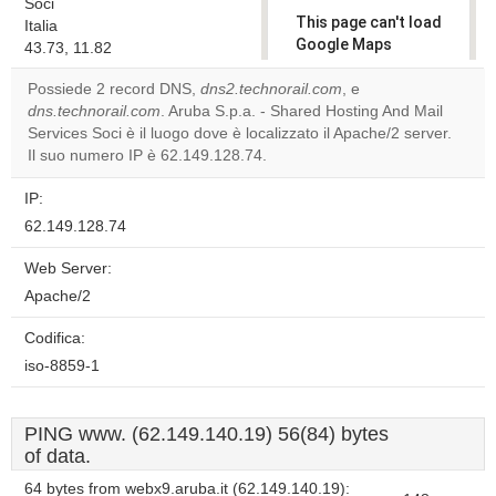
Soci
This page can't load
Italia
Google Maps
43.73, 11.82
correctly.
Possiede 2 record DNS,
dns2.technorail.com
, e
dns.technorail.com
. Aruba S.p.a. - Shared Hosting And Mail
Do you
OK
Services Soci è il luogo dove è localizzato il Apache/2 server.
own this
website?
Il suo numero IP è 62.149.128.74.
IP:
62.149.128.74
Web Server:
Apache/2
Codifica:
iso-8859-1
PING www. (62.149.140.19) 56(84) bytes
of data.
64 bytes from webx9.aruba.it (62.149.140.19):