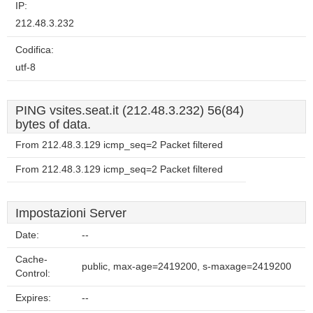
IP:
212.48.3.232
Codifica:
utf-8
PING vsites.seat.it (212.48.3.232) 56(84)
bytes of data.
From 212.48.3.129 icmp_seq=2 Packet filtered
From 212.48.3.129 icmp_seq=2 Packet filtered
Impostazioni Server
Date:
--
Cache-
public, max-age=2419200, s-maxage=2419200
Control:
Expires:
--