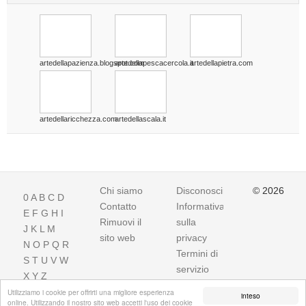
artedellapazienza.blogspot.com
artedellapescacercola.it
artedellapietra.com
artedellaricchezza.com
artedellascala.it
Chi siamo
Disconoscimento
© 2026
0
A
B
C
D
Contatto
Informativa
E
F
G
H
I
Rimuovi il
sulla
J
K
L
M
sito web
privacy
N
O
P
Q
R
Termini di
S
T
U
V
W
servizio
X
Y
Z
Utilizziamo i cookie per offrirti una migliore esperienza
inteso
online. Utilizzando il nostro sito web accetti l'uso dei cookie