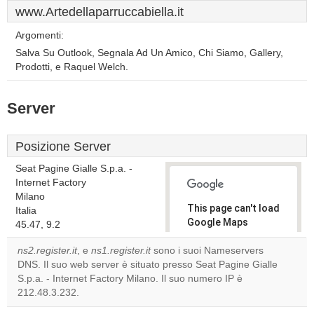
www.Artedellaparruccabiella.it
Argomenti:
Salva Su Outlook, Segnala Ad Un Amico, Chi Siamo, Gallery,
Prodotti, e Raquel Welch.
Server
Posizione Server
Seat Pagine Gialle S.p.a. -
Internet Factory
Milano
This page can't load
Italia
Google Maps
45.47, 9.2
correctly.
ns2.register.it
, e
ns1.register.it
sono i suoi Nameservers
DNS. Il suo web server è situato presso Seat Pagine Gialle
Do you
OK
S.p.a. - Internet Factory Milano. Il suo numero IP è
own this
website?
212.48.3.232.