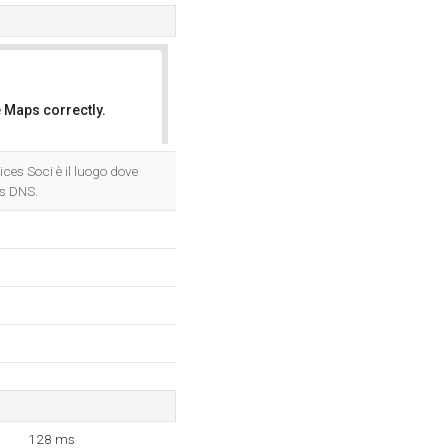
 Maps correctly.
OK
es Soci è il luogo dove
s DNS.
128 ms