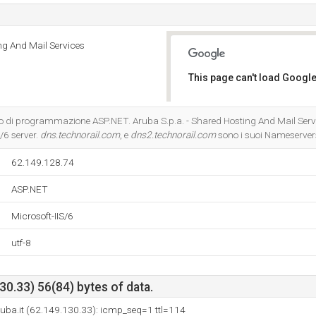
ng And Mail Services
This page can't load Google
Do you own this website?
io di programmazione ASP.NET. Aruba S.p.a. - Shared Hosting And Mail Servic
S/6 server.
dns.technorail.com
, e
dns2.technorail.com
sono i suoi Nameserver
62.149.128.74
ASP.NET
Microsoft-IIS/6
utf-8
0.33) 56(84) bytes of data.
uba.it (62.149.130.33): icmp_seq=1 ttl=114