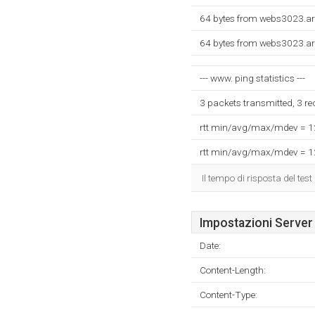
64 bytes from webs3023.ar
64 bytes from webs3023.ar
--- www. ping statistics ---
3 packets transmitted, 3 r
rtt min/avg/max/mdev = 
rtt min/avg/max/mdev = 
Il tempo di risposta del test
Impostazioni Server
Date:
Content-Length:
Content-Type: