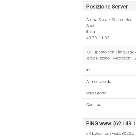
Posizione Server
Aruba S.p.a. - Shared Hosti
Soci
Italia
43.73, 11.82
Sviluppato con il linguagg
è localizzato il Microsoft-II
IP:
Alimentato da:
Web Server:
Codifica:
PING www. (62.149.13
64 bytes from webs3023.ar