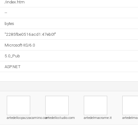
/index.htm
--
bytes
"2285fbe0516acd1:47eb0f"
Microsoft-IIS/6.0
5.0_Pub
ASP.NET
artedellospazzacamino.com
artedellostudio.com
artedelmacrame.it
artedelma