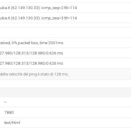
uba.it (62.149.130.33): icmp_seq=2 ttl=114
uba.it (62.149.130.33): icmp_seq=3 ttl=114
eceived, 0% packet loss, time 2001ms
127.980/128.313/128.980/0.626 ms
127.980/128.313/128.980/0.626 ms
 della velocità del ping è stato di 128 ms.
--
7880
text/html