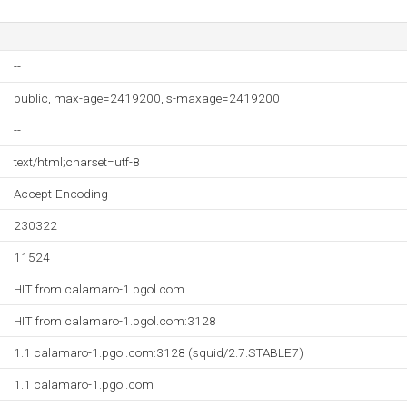
--
public, max-age=2419200, s-maxage=2419200
--
text/html;charset=utf-8
Accept-Encoding
230322
11524
HIT from calamaro-1.pgol.com
HIT from calamaro-1.pgol.com:3128
1.1 calamaro-1.pgol.com:3128 (squid/2.7.STABLE7)
1.1 calamaro-1.pgol.com