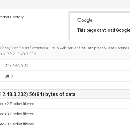
nternet Factory
This page can't load Google
Do you own this website?
s2.register.it
, e
ns1.register.it
. Il suo web server è situato presso Seat Pagine Gi
ero IP è 212.48.3.232.
212.48.3.232
utf-8
212.48.3.232) 56(84) bytes of data.
q=2 Packet filtered
q=3 Packet filtered
q=3 Packet filtered