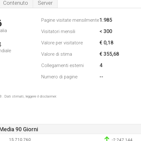
Contenuto
Server
1.985
Pagine visitate mensilmente
6
alia
< 300
Visitatori mensili
€ 0,18
Valore per visitatore
4
ndiale
€ 355,68
Valore di stima
4
Collegamenti esterni
--
Numero di pagine
 Dati stimati, leggere il disclaimer.
Media 90 Giorni
15.710.760
-2.247.144