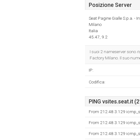
Posizione Server
Seat Pagine Gialle S.p.a. - I
Milano
Italia
45.47, 9.2
I suoi 2 nameserver sono
n
Factory Milano. Il suo num
IP:
Codifica:
PING vsites.seat.it (
From 212.48.3.129 icmp_se
From 212.48.3.129 icmp_se
From 212.48.3.129 icmp_se