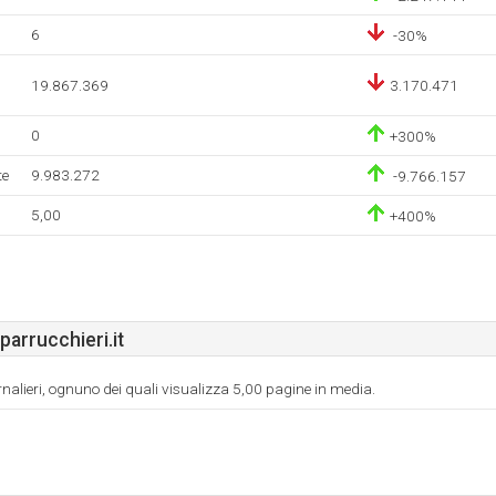
6
-30%
19.867.369
3.170.471
0
+300%
te
9.983.272
-9.766.157
5,00
+400%
rrucchieri.it
ornalieri, ognuno dei quali visualizza 5,00 pagine in media.