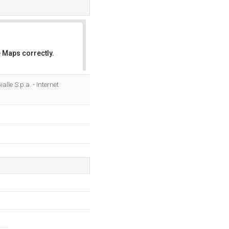
 Maps correctly.
OK
alle S.p.a. - Internet