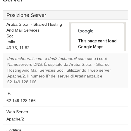
Posizione Server
Aruba S.p.a. - Shared Hosting
And Mail Services
Soci
This page can't load
Italia
Google Maps
43.73, 11.82
correctly.
dns.technorail.com
, e
dns2.technorail.com
sono i suoi
Nameservers DNS. È ospitato da Aruba S.p.a. - Shared
Do you
OK
Hosting And Mail Services Soci, utilizzando il web server
own this
website?
Apache/2. Il numero IP del server di Artefinanza.it è
62.149.128.166.
IP:
62.149.128.166
Web Server:
Apache/2
Codifica: