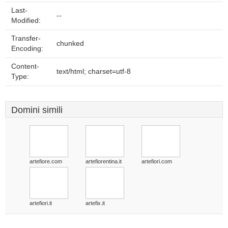
Last-
--
Modified:
Transfer-
chunked
Encoding:
Content-
text/html; charset=utf-8
Type:
Domini simili
artefiore.com
artefiorentina.it
artefiori.com
artefiori.it
artefix.it