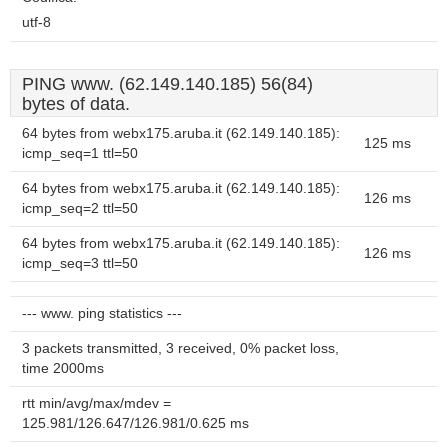
utf-8
PING www. (62.149.140.185) 56(84)
bytes of data.
64 bytes from webx175.aruba.it (62.149.140.185):
125 ms
icmp_seq=1 ttl=50
64 bytes from webx175.aruba.it (62.149.140.185):
126 ms
icmp_seq=2 ttl=50
64 bytes from webx175.aruba.it (62.149.140.185):
126 ms
icmp_seq=3 ttl=50
--- www. ping statistics ---
3 packets transmitted, 3 received, 0% packet loss,
time 2000ms
rtt min/avg/max/mdev =
125.981/126.647/126.981/0.625 ms