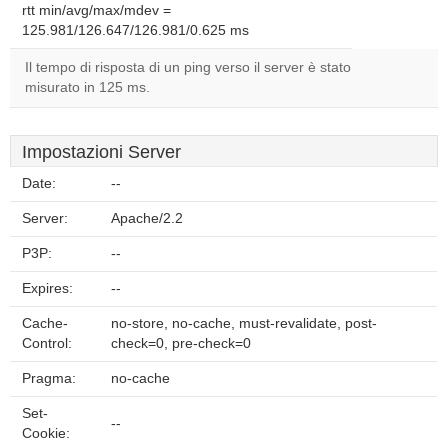
rtt min/avg/max/mdev =
125.981/126.647/126.981/0.625 ms
Il tempo di risposta di un ping verso il server è stato
misurato in 125 ms.
Impostazioni Server
Date:
--
Server:
Apache/2.2
P3P:
--
Expires:
--
Cache-
no-store, no-cache, must-revalidate, post-
Control:
check=0, pre-check=0
Pragma:
no-cache
Set-
--
Cookie: