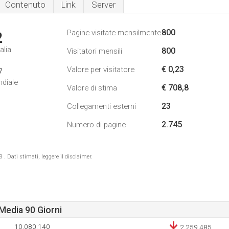
Contenuto
Link
Server
800
Pagine visitate mensilmente
2
alia
800
Visitatori mensili
€ 0,23
Valore per visitatore
7
ndiale
€ 708,8
Valore di stima
23
Collegamenti esterni
2.745
Numero di pagine
 Dati stimati, leggere il disclaimer.
Media 90 Giorni
10.080.140
2.259.485