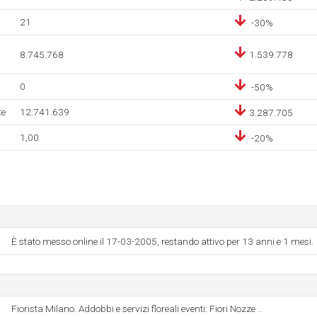
21
-30%
8.745.768
1.539.778
0
-50%
te
12.741.639
3.287.705
1,00
-20%
È stato messo online il 17-03-2005, restando attivo per 13 anni e 1 mesi.
Fiorista Milano. Addobbi e servizi floreali eventi: Fiori Nozze ..