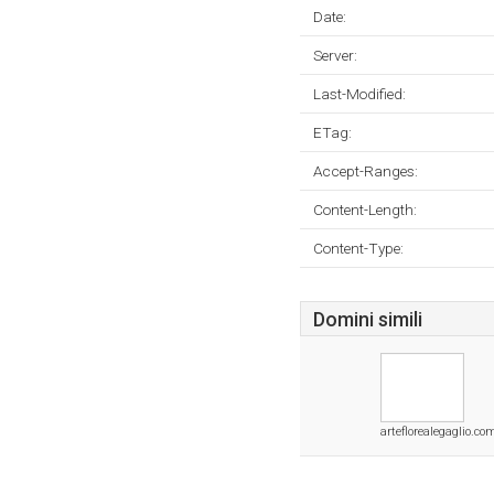
Date:
Server:
Last-Modified:
ETag:
Accept-Ranges:
Content-Length:
Content-Type:
Domini simili
arteflorealegaglio.co