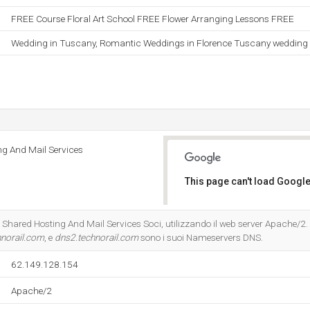
FREE Course Floral Art School FREE Flower Arranging Lessons FREE
Wedding in Tuscany, Romantic Weddings in Florence Tuscany wedding
ng And Mail Services
This page can't load Google
Do you own this website?
 Shared Hosting And Mail Services Soci, utilizzando il web server Apache/2. I
hnorail.com
, e
dns2.technorail.com
sono i suoi Nameservers DNS.
62.149.128.154
Apache/2