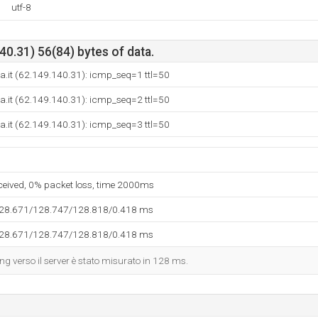
utf-8
0.31) 56(84) bytes of data.
.it (62.149.140.31): icmp_seq=1 ttl=50
.it (62.149.140.31): icmp_seq=2 ttl=50
.it (62.149.140.31): icmp_seq=3 ttl=50
eceived, 0% packet loss, time 2000ms
128.671/128.747/128.818/0.418 ms
128.671/128.747/128.818/0.418 ms
ing verso il server è stato misurato in 128 ms.