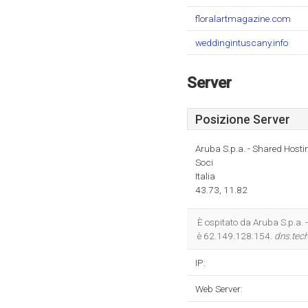
floralartmagazine.com
weddingintuscany.info
Server
Posizione Server
Aruba S.p.a. - Shared Hosti
Soci
Italia
43.73, 11.82
È ospitato da Aruba S.p.a. -
è 62.149.128.154.
dns.tec
IP:
Web Server: