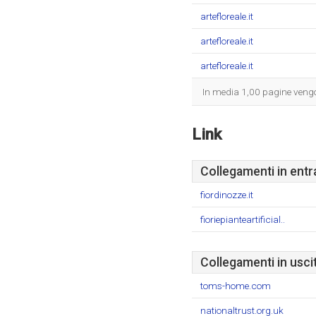
artefloreale.it
artefloreale.it
artefloreale.it
In media 1,00 pagine vengon
Link
Collegamenti in entr
fiordinozze.it
fioriepianteartificial..
Collegamenti in usci
toms-home.com
nationaltrust.org.uk