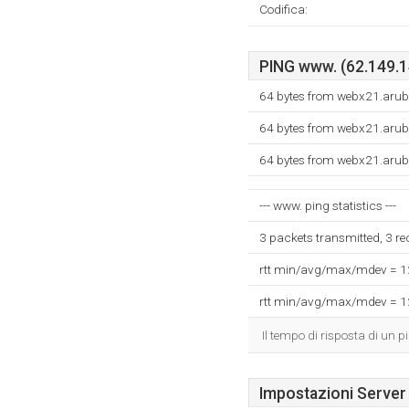
Codifica:
PING www. (62.149.14
64 bytes from webx21.aruba
64 bytes from webx21.aruba
64 bytes from webx21.aruba
--- www. ping statistics ---
3 packets transmitted, 3 r
rtt min/avg/max/mdev = 
rtt min/avg/max/mdev = 
Il tempo di risposta di un p
Impostazioni Server