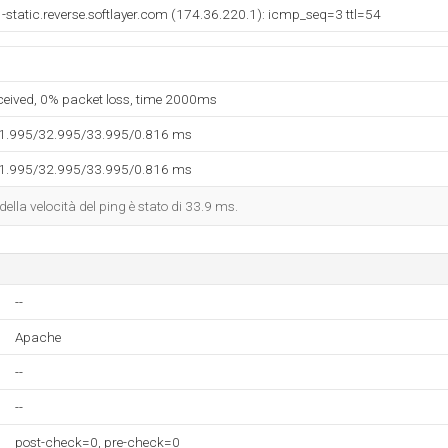
-static.reverse.softlayer.com (174.36.220.1): icmp_seq=3 ttl=54
eceived, 0% packet loss, time 2000ms
31.995/32.995/33.995/0.816 ms
31.995/32.995/33.995/0.816 ms
 della velocità del ping è stato di 33.9 ms.
--
Apache
--
--
post-check=0, pre-check=0