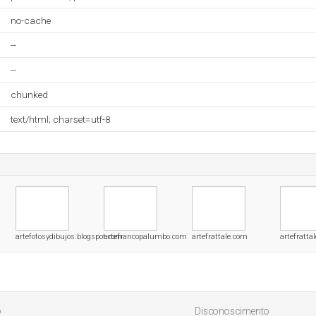
no-cache
--
--
chunked
text/html; charset=utf-8
artefotosydibujos.blogspot.com
artefrancopalumbo.com
artefrattale.com
artefrattal
o
Disconoscimento