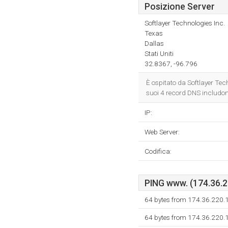
Posizione Server
Softlayer Technologies Inc.
Texas
Dallas
Stati Uniti
32.8367, -96.796
È ospitato da Softlayer Tec
suoi 4 record DNS includo
IP:
Web Server:
Codifica:
PING www. (174.36.22
64 bytes from 174.36.220.1
64 bytes from 174.36.220.1