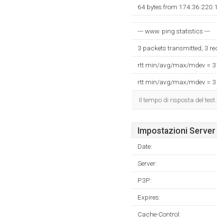
64 bytes from 174.36.220.1
--- www. ping statistics ---
3 packets transmitted, 3 r
rtt min/avg/max/mdev = 
rtt min/avg/max/mdev = 
Il tempo di risposta del test
Impostazioni Server
Date:
Server:
P3P:
Expires:
Cache-Control: