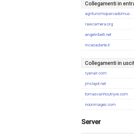
Collegamenti in entr
agriturismoparvadomus...
rawcamera.org
angeliribelli.net
incasadarte.it
Collegamenti in usci
ryanair.com
jmclajot.net
tomasvanhoutryve.com
noorimages.com
Server