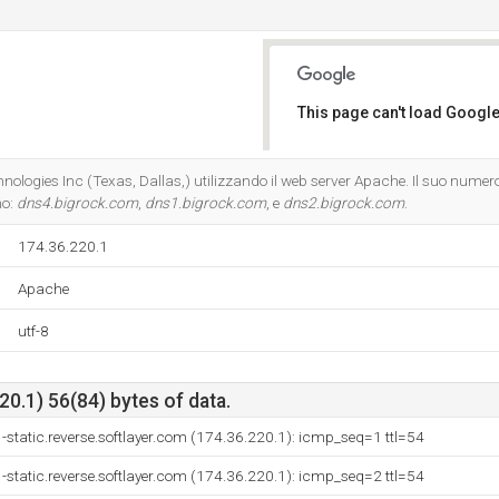
This page can't load Google
Do you own this website?
hnologies Inc (Texas, Dallas,) utilizzando il web server Apache. Il suo numero
no:
dns4.bigrock.com
,
dns1.bigrock.com
, e
dns2.bigrock.com
.
174.36.220.1
Apache
utf-8
0.1) 56(84) bytes of data.
-static.reverse.softlayer.com (174.36.220.1): icmp_seq=1 ttl=54
-static.reverse.softlayer.com (174.36.220.1): icmp_seq=2 ttl=54