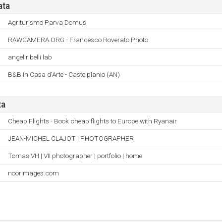
ata
Agriturismo Parva Domus
RAWCAMERA.ORG - Francesco Roverato Photo
angeliribelli lab
B&B In Casa d'Arte - Castelplanio (AN)
ta
Cheap Flights - Book cheap flights to Europe with Ryanair
JEAN-MICHEL CLAJOT | PHOTOGRAPHER
Tomas VH | VII photographer | portfolio | home
noorimages.com