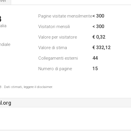
ver
< 300
Pagine visitate mensilmente
3
alia
< 300
Visitatori mensili
€ 0,32
Valore per visitatore
ndiale
€ 332,12
Valore di stima
44
Collegamenti esterni
15
Numero di pagine
 Dati stimati, leggere il disclaimer.
l.org