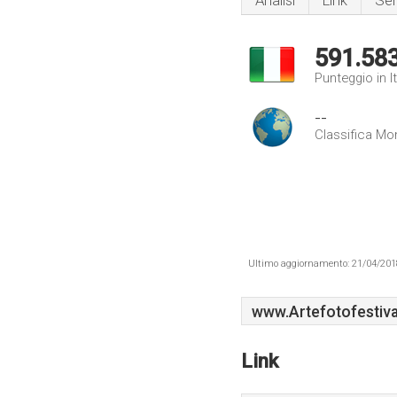
Analisi
Link
Ser
591.58
Punteggio in It
--
Classifica Mo
Ultimo aggiornamento: 21/04/2018 .
www.Artefotofestiva
Link