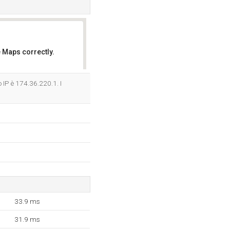
 Maps correctly.
OK
 IP è 174.36.220.1. I
33.9 ms
31.9 ms