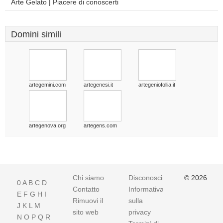
Arte Gelato | Piacere di conoscerti
Domini simili
artegemini.com
artegenesi.it
artegeniofollia.it
artegenova.org
artegens.com
Chi siamo
Disconoscimento
© 2026
0
A
B
C
D
Contatto
Informativa
E
F
G
H
I
Rimuovi il
sulla
J
K
L
M
sito web
privacy
N
O
P
Q
R