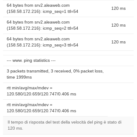
64 bytes from srv2.aleaweb.com
120 ms
(158.58.172.216): icmp_seq=1 ttl=54
64 bytes from srv2.aleaweb.com
120 ms
(158.58.172.216): icmp_seq=2 ttl=54
64 bytes from srv2.aleaweb.com
120 ms
(158.58.172.216): icmp_seq=3 ttl=54
--- www. ping statistics ---
3 packets transmitted, 3 received, 0% packet loss,
time 1999ms
rtt min/avg/max/mdev =
120.580/120.659/120.747/0.406 ms
rtt min/avg/max/mdev =
120.580/120.659/120.747/0.406 ms
Il tempo di risposta del test della velocità del ping è stato di
120 ms.