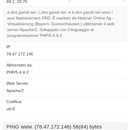
49.1, 10.75
correctly.
a.dns.gandi.net
,
c.dns.gandi.net
, e
b.dns.gandi.net
sono i
Do you
suoi Nameservers DNS. È ospitato da Hetzner Online Ag -
OK
own this
Virtualisierung (Bayern, Gunzenhausen,) utilizzando il web
website?
server Apache/2. Sviluppato con il linguaggio di
programmazione PHP/5.4.4-2.
IP:
78.47.172.146
Alimentato da:
PHP/5.4.4-2
Web Server:
Apache/2
Codifica:
utf-8
PING www. (78.47.172.146) 56(84) bytes