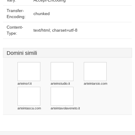
Vary:
Accept-Encoding
Transfer-
chunked
Encoding:
Content-
text/html; charset=utf-8
Type:
Domini simili
arteinsrl.it
arteinstudio.it
arteintarsio.com
arteintasca.com
arteintavolaveneto.it