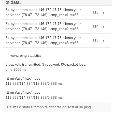
of data.
64 bytes from static.146.172.47.78.clients.your-
115 ms
server.de (78.47.172.146): icmp_req=1 ttl=53
64 bytes from static.146.172.47.78.clients.your-
114 ms
server.de (78.47.172.146): icmp_req=2 ttl=53
64 bytes from static.146.172.47.78.clients.your-
113 ms
server.de (78.47.172.146): icmp_req=3 ttl=53
--- www. ping statistics ---
3 packets transmitted, 3 received, 0% packet loss,
time 2002ms
rtt min/avg/max/mdev =
113.883/114.774/115.987/0.888 ms
rtt min/avg/max/mdev =
113.883/114.774/115.987/0.888 ms
115 ms è stato il tempo di risposta del test di un ping.