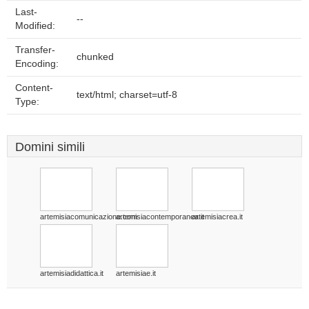
Last-
--
Modified:
Transfer-
chunked
Encoding:
Content-
text/html; charset=utf-8
Type:
Domini simili
artemisiacomunicazione.com
artemisiacontemporanea.it
artemisiacrea.it
artemisiadidattica.it
artemisiae.it