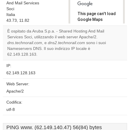
And Mail Services
Soci
This page can't load
Italia
Google Maps
43.73, 11.82
correctly.
È ospitato da Aruba S.p.a. - Shared Hosting And Mail
Services Soci, utilizzando il web server Apache/2.
Do you
OK
dns.technorail.com
, e
dns2.technorail.com
own this
sono i suoi
website?
Nameservers DNS. Il suo indirizzo IP locale è
62.149.128.163.
IP:
62.149.128.163
Web Server:
Apache/2
Codifica:
utf-8
PING www. (62.149.140.47) 56(84) bytes