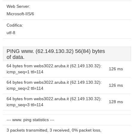
Web Server:
Microsoft-IIS/6
Codifica:
utf-8
PING www. (62.149.130.32) 56(84) bytes
of data.
64 bytes from webs3022.aruba.it (62.149.130.32):
126 ms
icmp_seq=1 ttl=114
64 bytes from webs3022.aruba.it (62.149.130.32):
126 ms
icmp_seq=2 ttl=114
64 bytes from webs3022.aruba.it (62.149.130.32):
128 ms
icmp_seq=3 ttl=114
--- www. ping statistics ---
3 packets transmitted, 3 received, 0% packet loss,