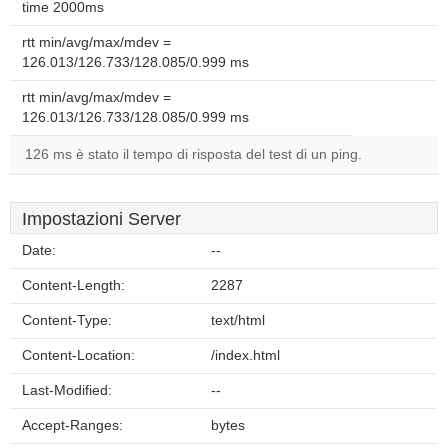
time 2000ms
rtt min/avg/max/mdev =
126.013/126.733/128.085/0.999 ms
rtt min/avg/max/mdev =
126.013/126.733/128.085/0.999 ms
126 ms è stato il tempo di risposta del test di un ping.
Impostazioni Server
Date:
--
Content-Length:
2287
Content-Type:
text/html
Content-Location:
/index.html
Last-Modified:
--
Accept-Ranges:
bytes