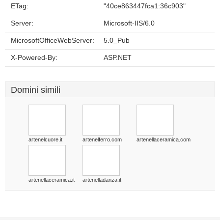
ETag:
"40ce863447fca1:36c903"
Server:
Microsoft-IIS/6.0
MicrosoftOfficeWebServer:
5.0_Pub
X-Powered-By:
ASP.NET
Domini simili
artenelcuore.it
artenelferro.com
artenellaceramica.com
artenellaceramica.it
artenelladanza.it