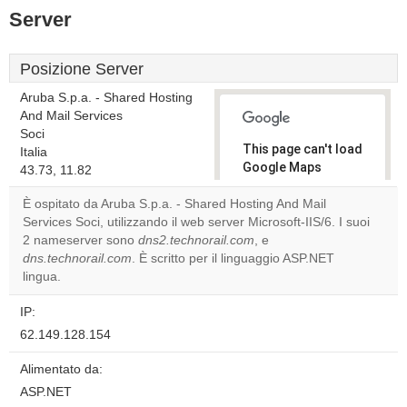
Server
Posizione Server
Aruba S.p.a. - Shared Hosting
And Mail Services
Soci
This page can't load
Italia
Google Maps
43.73, 11.82
correctly.
È ospitato da Aruba S.p.a. - Shared Hosting And Mail
Services Soci, utilizzando il web server Microsoft-IIS/6. I suoi
Do you
OK
2 nameserver sono
dns2.technorail.com
, e
own this
website?
dns.technorail.com
. È scritto per il linguaggio ASP.NET
lingua.
IP:
62.149.128.154
Alimentato da:
ASP.NET