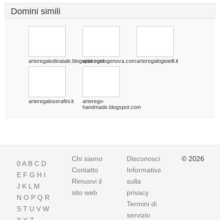
Domini simili
arteregalodinatale.blogspot.com
arteregalogenova.com
arteregalogioielli.it
arteregaloserafini.it
arterego-
handmade.blogspot.com
Chi siamo
Disconoscimento
© 2026
0
A
B
C
D
Contatto
Informativa
E
F
G
H
I
Rimuovi il
sulla
J
K
L
M
sito web
privacy
N
O
P
Q
R
Termini di
S
T
U
V
W
servizio