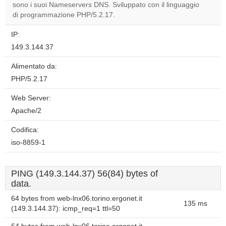
sono i suoi Nameservers DNS. Sviluppato con il linguaggio
di programmazione PHP/5.2.17.
IP:
149.3.144.37
Alimentato da:
PHP/5.2.17
Web Server:
Apache/2
Codifica:
iso-8859-1
PING (149.3.144.37) 56(84) bytes of
data.
64 bytes from web-lnx06.torino.ergonet.it
135 ms
(149.3.144.37): icmp_req=1 ttl=50