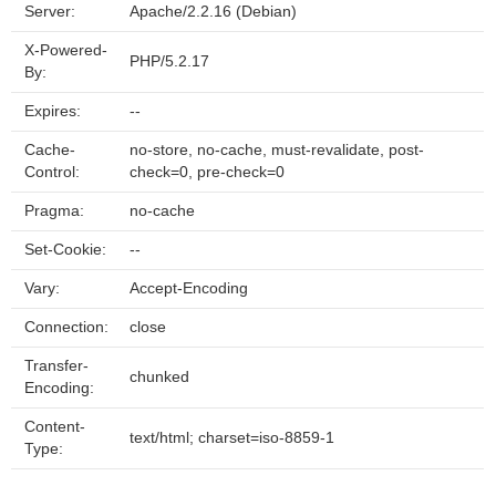
Server:
Apache/2.2.16 (Debian)
X-Powered-
PHP/5.2.17
By:
Expires:
--
Cache-
no-store, no-cache, must-revalidate, post-
Control:
check=0, pre-check=0
Pragma:
no-cache
Set-Cookie:
--
Vary:
Accept-Encoding
Connection:
close
Transfer-
chunked
Encoding:
Content-
text/html; charset=iso-8859-1
Type: