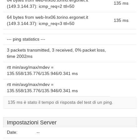
64 bytes from web-lnx06.torino.ergonet.it
135 ms
(149.3.144.37): icmp_req=2 ttl=50
64 bytes from web-lnx06.torino.ergonet.it
135 ms
(149.3.144.37): icmp_req=3 ttl=50
--- ping statistics ---
3 packets transmitted, 3 received, 0% packet loss,
time 2002ms
rtt min/avg/max/mdev =
135.558/135.776/135.946/0.341 ms
rtt min/avg/max/mdev =
135.558/135.776/135.946/0.341 ms
135 ms è stato il tempo di risposta del test di un ping.
Impostazioni Server
Date:
--