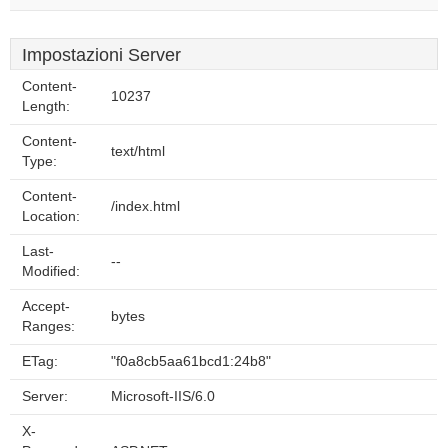
Impostazioni Server
Content-
10237
Length:
Content-
text/html
Type:
Content-
/index.html
Location:
Last-
--
Modified:
Accept-
bytes
Ranges:
ETag:
"f0a8cb5aa61bcd1:24b8"
Server:
Microsoft-IIS/6.0
X-