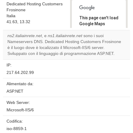
Dedicated Hosting Customers
Frosinone
Italia
This page can't load
41.63, 13.32
Google Maps
correctly.
ns2.italiainrete.net
, e
ns1.italiainrete.net
sono i suoi
Nameservers DNS. Dedicated Hosting Customers Frosinone
Do you
OK
è il luogo dove è localizzato il Microsoft-IIS/6 server.
own this
website?
Sviluppato con il linguaggio di programmazione ASP.NET.
IP:
217.64.202.99
Alimentato da:
ASP.NET
Web Server:
Microsoft-IIS/6
Codifica:
iso-8859-1