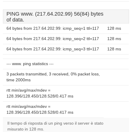
PING www. (217.64.202.99) 56(84) bytes
of data.
64 bytes from 217.64.202.99: icmp_seq=1 ttl=117
128 ms
64 bytes from 217.64.202.99: icmp_seq=2 ttl=117
128 ms
64 bytes from 217.64.202.99: icmp_seq=3 ttl=117
128 ms
--- www. ping statistics ---
3 packets transmitted, 3 received, 0% packet loss,
time 2000ms
rtt min/avg/max/mdev =
128.396/128.450/128.528/0.417 ms
rtt min/avg/max/mdev =
128.396/128.450/128.528/0.417 ms
Il tempo di risposta di un ping verso il server è stato
misurato in 128 ms.