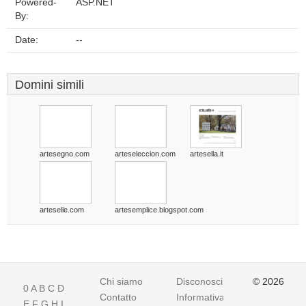
Powered-
ASP.NET
By:
Date:
--
Domini simili
artesegno.com
arteseleccion.com
artesella.it
arteselle.com
artesemplice.blogspot.com
Chi siamo
Disconoscimento
© 2026
0
A
B
C
D
Contatto
Informativa
E
F
G
H
I