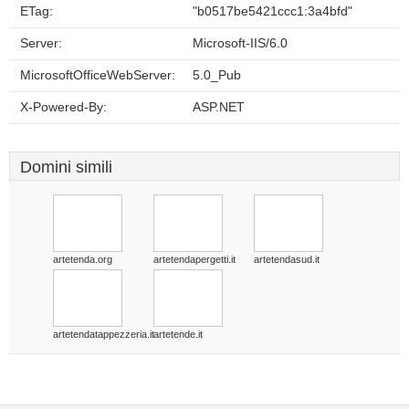
ETag:
"b0517be5421ccc1:3a4bfd"
Server:
Microsoft-IIS/6.0
MicrosoftOfficeWebServer:
5.0_Pub
X-Powered-By:
ASP.NET
Domini simili
artetenda.org
artetendapergetti.it
artetendasud.it
artetendatappezzeria.it
artetende.it