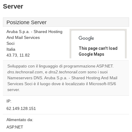
Server
Posizione Server
Aruba S.p.a. - Shared Hosting
And Mail Services
Soci
This page can't load
Italia
Google Maps
43.73, 11.82
correctly.
Sviluppato con il linguaggio di programmazione ASP.NET.
dns.technorail.com
, e
dns2.technorail.com
sono i suoi
Do you
OK
Nameservers DNS. Aruba S.p.a. - Shared Hosting And Mail
own this
website?
Services Soci è il luogo dove è localizzato il Microsoft-IIS/6
server.
IP:
62.149.128.151
Alimentato da:
ASP.NET