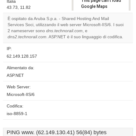
This page can't load
Italia
Google Maps
43.73, 11.82
correctly.
È ospitato da Aruba S.p.a. - Shared Hosting And Mail
Services Soci, utilizzando il web server Microsoft-IIS/6. I suoi
Do you
OK
2 nameserver sono
dns.technorail.com
, e
own this
website?
dns2.technorail.com
. ASP.NET è il suo linguaggio di codifica.
IP:
62.149.128.157
Alimentato da:
ASP.NET
Web Server:
Microsoft-IIS/6
Codifica:
iso-8859-1
PING www. (62.149.130.41) 56(84) bytes