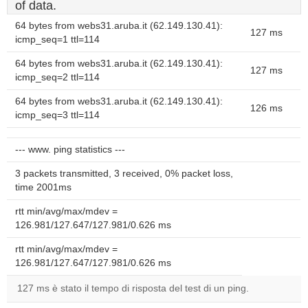
of data.
64 bytes from webs31.aruba.it (62.149.130.41):
127 ms
icmp_seq=1 ttl=114
64 bytes from webs31.aruba.it (62.149.130.41):
127 ms
icmp_seq=2 ttl=114
64 bytes from webs31.aruba.it (62.149.130.41):
126 ms
icmp_seq=3 ttl=114
--- www. ping statistics ---
3 packets transmitted, 3 received, 0% packet loss,
time 2001ms
rtt min/avg/max/mdev =
126.981/127.647/127.981/0.626 ms
rtt min/avg/max/mdev =
126.981/127.647/127.981/0.626 ms
127 ms è stato il tempo di risposta del test di un ping.