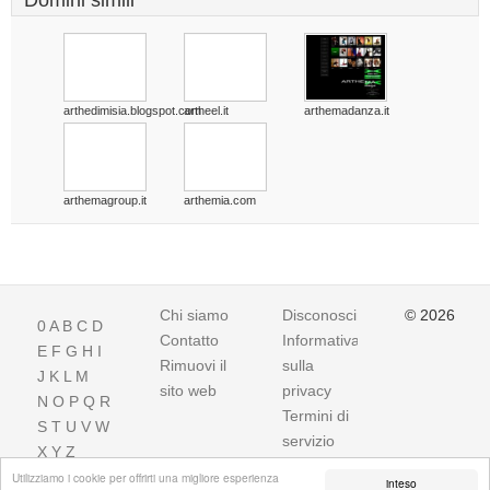
Domini simili
arthedimisia.blogspot.com
artheel.it
arthemadanza.it
arthemagroup.it
arthemia.com
Chi siamo
Disconoscimento
© 2026
0
A
B
C
D
Contatto
Informativa
E
F
G
H
I
Rimuovi il
sulla
J
K
L
M
sito web
privacy
N
O
P
Q
R
Termini di
S
T
U
V
W
servizio
X
Y
Z
Utilizziamo i cookie per offrirti una migliore esperienza
inteso