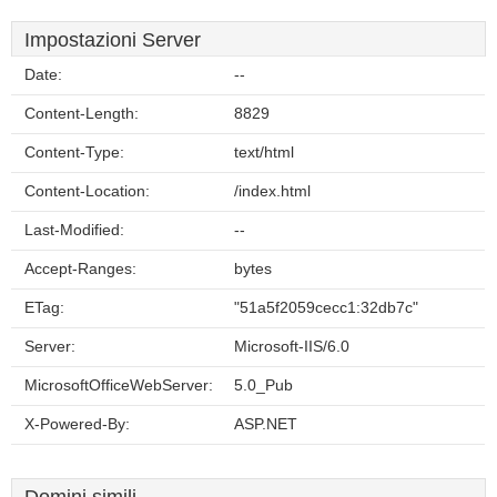
Impostazioni Server
Date:
--
Content-Length:
8829
Content-Type:
text/html
Content-Location:
/index.html
Last-Modified:
--
Accept-Ranges:
bytes
ETag:
"51a5f2059cecc1:32db7c"
Server:
Microsoft-IIS/6.0
MicrosoftOfficeWebServer:
5.0_Pub
X-Powered-By:
ASP.NET