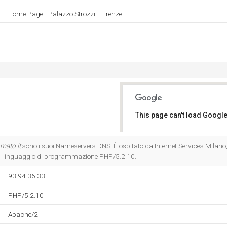
Home Page - Palazzo Strozzi - Firenze
This page can't load Google
Do you own this website?
mato.it
sono i suoi Nameservers DNS. È ospitato da Internet Services Milano, 
il linguaggio di programmazione PHP/5.2.10.
93.94.36.33
PHP/5.2.10
Apache/2