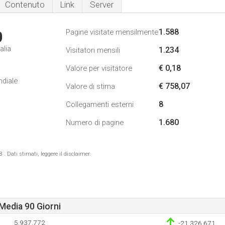
Contenuto
Link
Server
1.588
Pagine visitate mensilmente
0
alia
1.234
Visitatori mensili
€ 0,18
Valore per visitatore
ndiale
€ 758,07
Valore di stima
8
Collegamenti esterni
1.680
Numero di pagine
 Dati stimati, leggere il disclaimer.
Media 90 Giorni
5.937.772
-21.326.671