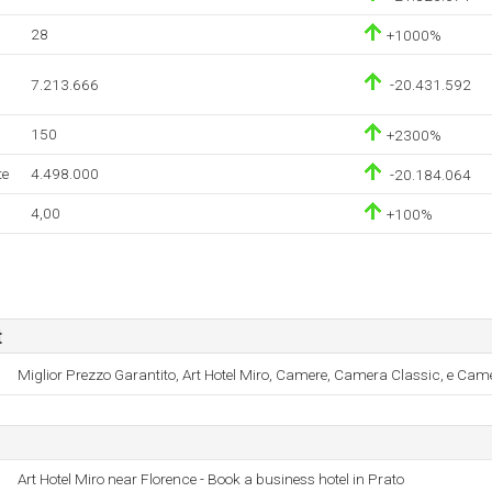
28
+1000%
7.213.666
-20.431.592
150
+2300%
te
4.498.000
-20.184.064
4,00
+100%
t
Miglior Prezzo Garantito, Art Hotel Miro, Camere, Camera Classic, e Came
Art Hotel Miro near Florence - Book a business hotel in Prato