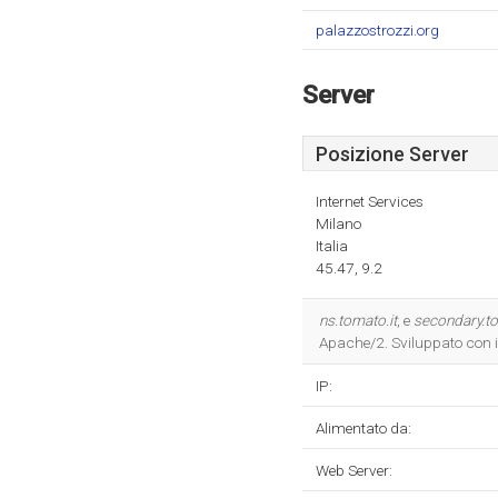
palazzostrozzi.org
Server
Posizione Server
Internet Services
Milano
Italia
45.47, 9.2
ns.tomato.it
, e
secondary.to
Apache/2. Sviluppato con 
IP:
Alimentato da:
Web Server: