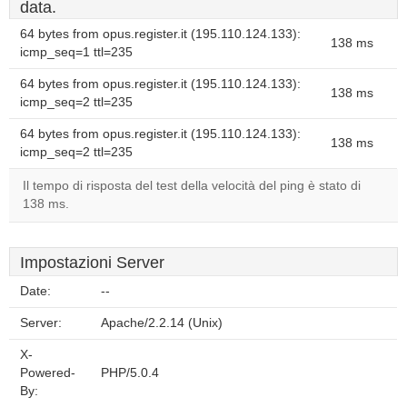
data.
64 bytes from opus.register.it (195.110.124.133):
138 ms
icmp_seq=1 ttl=235
64 bytes from opus.register.it (195.110.124.133):
138 ms
icmp_seq=2 ttl=235
64 bytes from opus.register.it (195.110.124.133):
138 ms
icmp_seq=2 ttl=235
Il tempo di risposta del test della velocità del ping è stato di
138 ms.
Impostazioni Server
Date:
--
Server:
Apache/2.2.14 (Unix)
X-
Powered-
PHP/5.0.4
By: