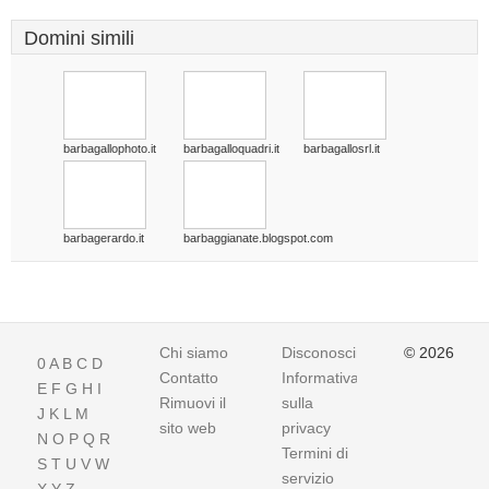
Domini simili
barbagallophoto.it
barbagalloquadri.it
barbagallosrl.it
barbagerardo.it
barbaggianate.blogspot.com
Chi siamo
Disconoscimento
© 2026
0
A
B
C
D
Contatto
Informativa
E
F
G
H
I
Rimuovi il
sulla
J
K
L
M
sito web
privacy
N
O
P
Q
R
Termini di
S
T
U
V
W
servizio