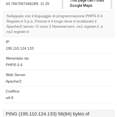
This page can't load
43.7667007446289, 11.25
Google Maps
correctly.
Sviluppato con il linguaggio di programmazione PHP/5.0.4.
Register.it S.p.a. Firenze è il luogo dove è localizzato il
Do you
OK
Apache/2 server. Ci sono 2 Nameservers,
own this
ns1.register.it
, e
website?
ns2.register.it
.
IP:
195.110.124.133
Alimentato da:
PHP/5.0.4
Web Server:
Apache/2
Codifica:
utf-8
PING (195.110.124.133) 56(84) bytes of