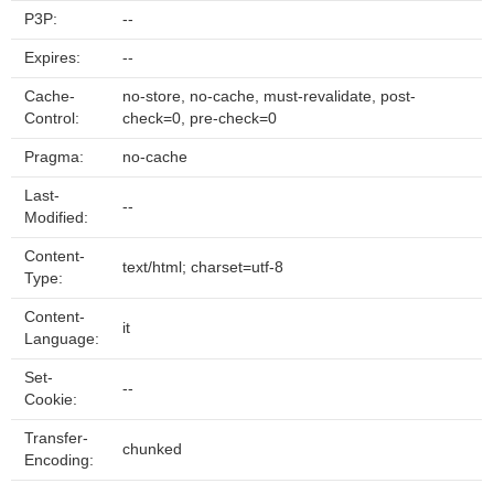
P3P:
--
Expires:
--
Cache-
no-store, no-cache, must-revalidate, post-
Control:
check=0, pre-check=0
Pragma:
no-cache
Last-
--
Modified:
Content-
text/html; charset=utf-8
Type:
Content-
it
Language:
Set-
--
Cookie:
Transfer-
chunked
Encoding: