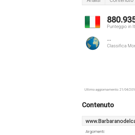
Analisi
Contenuto
880.93
Punteggio in It
--
Classifica Mo
Ultimo aggiornamento: 21/04/2018 .
Contenuto
www.Barbaranodelca
Argomenti: