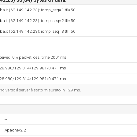
2.23) 56(84) bytes of data.
ba.it (62.149.142.23): icmp_seq=1 ttl=50
ba.it (62.149.142.23): icmp_seq=2 ttl=50
ba.it (62.149.142.23): icmp_seq=3 ttl=50
eceived, 0% packet loss, time 2001ms
128.980/129.314/129.981/0.471 ms
128.980/129.314/129.981/0.471 ms
ing verso il server è stato misurato in 129 ms.
--
Apache/2.2