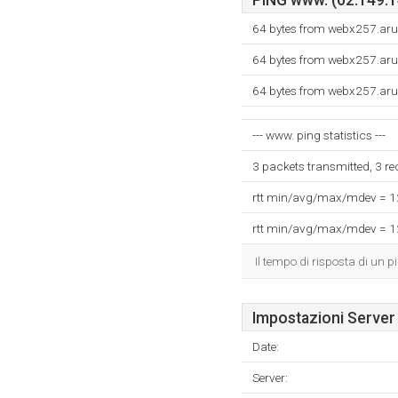
PING www. (62.149.14
64 bytes from webx257.aru
64 bytes from webx257.aru
64 bytes from webx257.aru
--- www. ping statistics ---
3 packets transmitted, 3 r
rtt min/avg/max/mdev = 
rtt min/avg/max/mdev = 
Il tempo di risposta di un p
Impostazioni Server
Date:
Server: