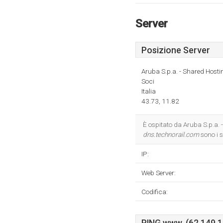
Server
Posizione Server
Aruba S.p.a. - Shared Hosti
Soci
Italia
43.73, 11.82
È ospitato da Aruba S.p.a. 
dns.technorail.com
sono i 
IP:
Web Server:
Codifica: