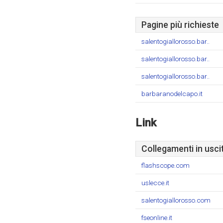
Pagine più richieste
salentogiallorosso.bar..
salentogiallorosso.bar..
salentogiallorosso.bar..
barbaranodelcapo.it
Link
Collegamenti in usci
flashscope.com
uslecce.it
salentogiallorosso.com
fseonline.it