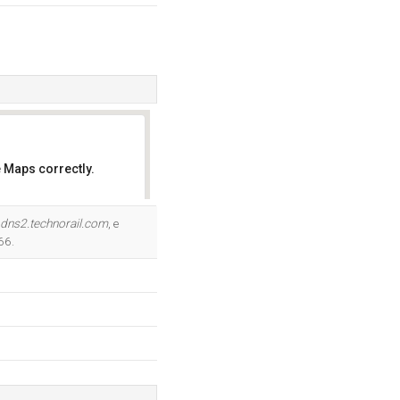
 Maps correctly.
OK
dns2.technorail.com
, e
66.