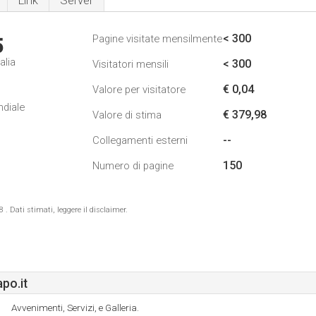
Link
Server
< 300
Pagine visitate mensilmente
5
alia
< 300
Visitatori mensili
€ 0,04
Valore per visitatore
ndiale
€ 379,98
Valore di stima
--
Collegamenti esterni
150
Numero di pagine
 Dati stimati, leggere il disclaimer.
po.it
Avvenimenti, Servizi, e Galleria.