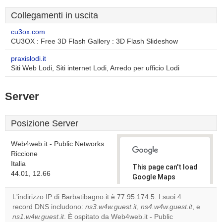
Collegamenti in uscita
cu3ox.com
CU3OX : Free 3D Flash Gallery : 3D Flash Slideshow
praxislodi.it
Siti Web Lodi, Siti internet Lodi, Arredo per ufficio Lodi
Server
Posizione Server
Web4web.it - Public Networks
Riccione
Italia
This page can't load
44.01, 12.66
Google Maps
correctly.
L'indirizzo IP di Barbatibagno.it è 77.95.174.5. I suoi 4
record DNS includono:
ns3.w4w.guest.it
,
ns4.w4w.guest.it
, e
Do you
OK
ns1.w4w.guest.it
. È ospitato da Web4web.it - Public
own this