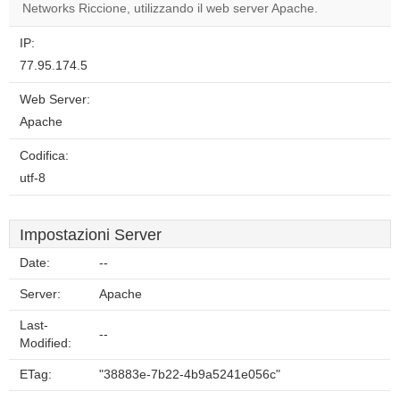
website?
Networks Riccione, utilizzando il web server Apache.
IP:
77.95.174.5
Web Server:
Apache
Codifica:
utf-8
Impostazioni Server
Date:
--
Server:
Apache
Last-
--
Modified:
ETag:
"38883e-7b22-4b9a5241e056c"