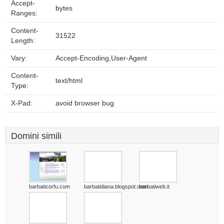
Accept-
bytes
Ranges:
Content-
31522
Length:
Vary:
Accept-Encoding,User-Agent
Content-
text/html
Type:
X-Pad:
avoid browser bug
Domini simili
barbaticorfu.com
barbatidiana.blogspot.com
barbatiweb.it