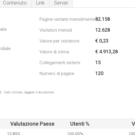
Contenuto
Link
Server
82.158
Pagine visitate mensilmente
alia
12.628
Visitatori mensili
€ 0,23
Valore per visitatore
ndiale
€ 4.913,28
Valore di stima
15
Collegamenti esterni
120
Numero di pagine
 Dati stimati, leggere il disclaimer.
Valutazione Paese
Utenti %
V
12.853
100,00%
10