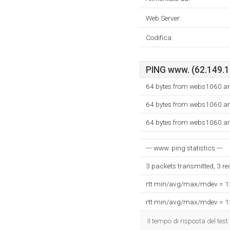
Web Server:
Codifica:
PING www. (62.149.13
64 bytes from webs1060.ar
64 bytes from webs1060.ar
64 bytes from webs1060.ar
--- www. ping statistics ---
3 packets transmitted, 3 r
rtt min/avg/max/mdev = 
rtt min/avg/max/mdev = 
Il tempo di risposta del test