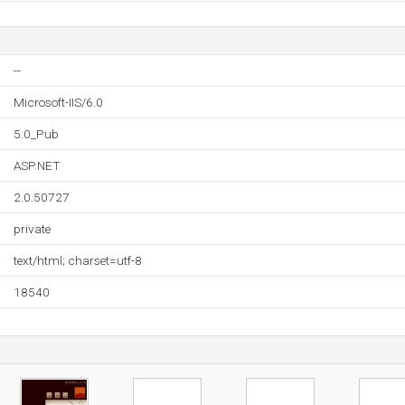
--
Microsoft-IIS/6.0
5.0_Pub
ASP.NET
2.0.50727
private
text/html; charset=utf-8
18540