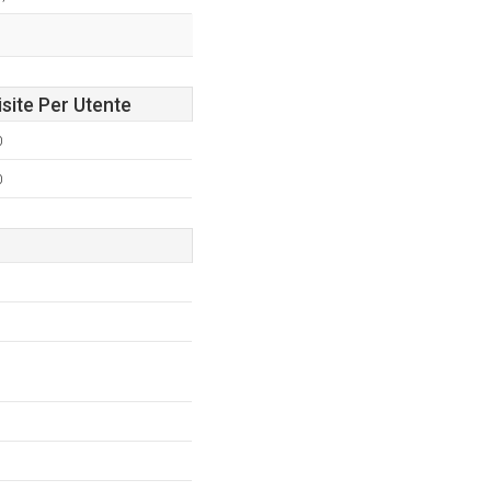
isite Per Utente
0
0