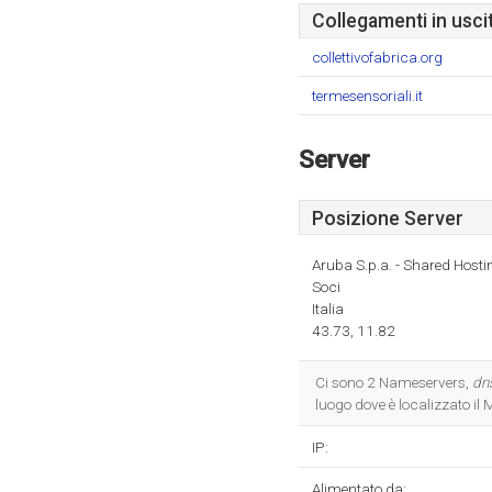
Collegamenti in usci
collettivofabrica.org
termesensoriali.it
Server
Posizione Server
Aruba S.p.a. - Shared Hosti
Soci
Italia
43.73, 11.82
Ci sono 2 Nameservers,
dn
luogo dove è localizzato il
IP:
Alimentato da: