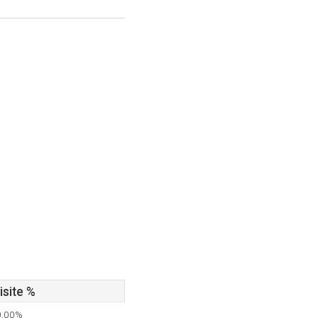
isite %
0,00%