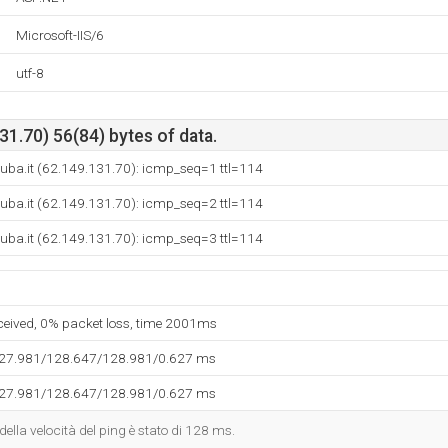
Microsoft-IIS/6
utf-8
1.70) 56(84) bytes of data.
uba.it (62.149.131.70): icmp_seq=1 ttl=114
uba.it (62.149.131.70): icmp_seq=2 ttl=114
uba.it (62.149.131.70): icmp_seq=3 ttl=114
eceived, 0% packet loss, time 2001ms
127.981/128.647/128.981/0.627 ms
127.981/128.647/128.981/0.627 ms
 della velocità del ping è stato di 128 ms.