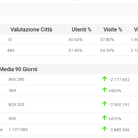
Valutazione Città
Utenti %
Visite %
V
10
40.60%
37.80%
1.9
489
51.40%
54.30%
2.1
Media 90 Giorni
865.280
-2.777.652
364
+460%
829.203
-2.900.191
600
+470%
te
1.107.083
-2.885.556