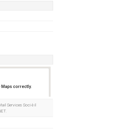
 Maps correctly.
OK
ail Services Soci è il
NET.