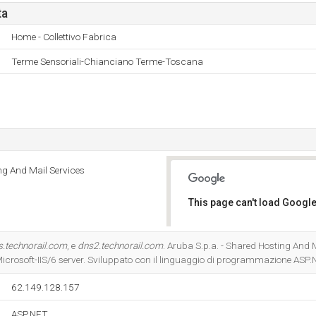
ta
Home - Collettivo Fabrica
Terme Sensoriali-Chianciano Terme-Toscana
ng And Mail Services
This page can't load Google
Do you own this website?
s.technorail.com
, e
dns2.technorail.com
. Aruba S.p.a. - Shared Hosting And M
 Microsoft-IIS/6 server. Sviluppato con il linguaggio di programmazione ASP.
62.149.128.157
ASP.NET