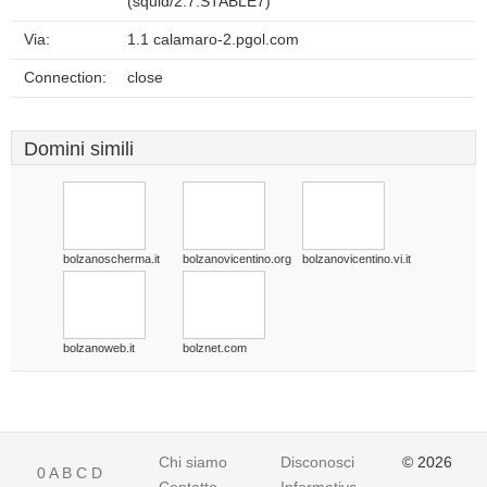
(squid/2.7.STABLE7)
Via:
1.1 calamaro-2.pgol.com
Connection:
close
Domini simili
bolzanoscherma.it
bolzanovicentino.org
bolzanovicentino.vi.it
bolzanoweb.it
bolznet.com
Chi siamo
Disconoscimento
© 2026
0
A
B
C
D