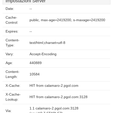
Impostazioni Server
Date:
--
Cache-
public, max-age=2419200, s-maxage=2419200
Control:
Expires:
--
Content-
text/html;charset=utf-8
Type:
Vary:
Accept-Encoding
Age:
440889
Content-
10584
Length:
X-Cache:
HIT from calamaro-2.pgol.com
X-Cache-
HIT from calamaro-2.pgol.com:3128
Lookup:
1.1 calamaro-2.pgol.com:3128
Via: