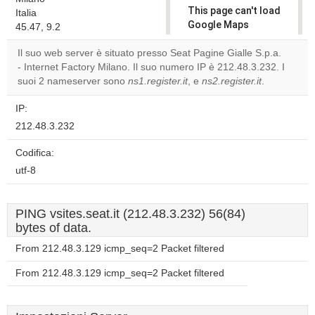
This page can't load
Italia
Google Maps
45.47, 9.2
correctly.
Il suo web server è situato presso Seat Pagine Gialle S.p.a.
- Internet Factory Milano. Il suo numero IP è 212.48.3.232. I
Do you
OK
suoi 2 nameserver sono
ns1.register.it
, e
own this
ns2.register.it
.
website?
IP:
212.48.3.232
Codifica:
utf-8
PING vsites.seat.it (212.48.3.232) 56(84)
bytes of data.
From 212.48.3.129 icmp_seq=2 Packet filtered
From 212.48.3.129 icmp_seq=2 Packet filtered