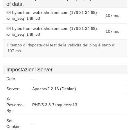
of data.
64 bytes from web7.shellrent.com (176.31.34.69):
107 ms
icmp_seq=1 ttl=53
64 bytes from web7.shellrent.com (176.31.34.69):
107 ms
icmp_seq=1 ttl=53
Il tempo di risposta del test della velocità del ping è stato di
107 ms.
Impostazioni Server
Date:
--
Server:
Apache/2.2.16 (Debian)
X-
Powered-
PHP/5.3.3-7+squeeze13
By:
Set-
--
Cookie: