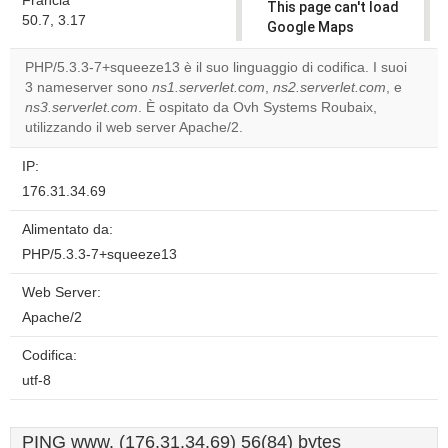
Francia
This page can't load
50.7, 3.17
Google Maps
correctly.
PHP/5.3.3-7+squeeze13 è il suo linguaggio di codifica. I suoi
3 nameserver sono
ns1.serverlet.com
,
ns2.serverlet.com
, e
Do you
OK
ns3.serverlet.com
. È ospitato da Ovh Systems Roubaix,
own this
website?
utilizzando il web server Apache/2.
IP:
176.31.34.69
Alimentato da:
PHP/5.3.3-7+squeeze13
Web Server:
Apache/2
Codifica:
utf-8
PING www. (176.31.34.69) 56(84) bytes