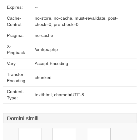
Expires:
--
Cache-
no-store, no-cache, must-revalidate, post-
Control:
check=0, pre-check=0
Pragma:
no-cache
X-
/xmlrpc.php
Pingback:
Vary:
Accept-Encoding
Transfer-
chunked
Encoding:
Content-
text/html; charset=UTF-8
Type:
Domini simili