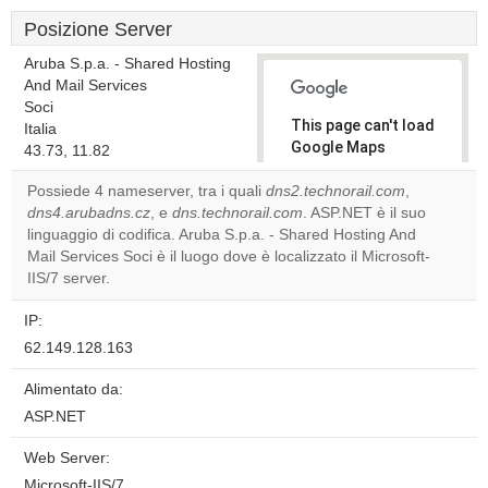
Posizione Server
Aruba S.p.a. - Shared Hosting
And Mail Services
Soci
This page can't load
Italia
Google Maps
43.73, 11.82
correctly.
Possiede 4 nameserver, tra i quali
dns2.technorail.com
,
dns4.arubadns.cz
, e
dns.technorail.com
. ASP.NET è il suo
Do you
OK
linguaggio di codifica. Aruba S.p.a. - Shared Hosting And
own this
website?
Mail Services Soci è il luogo dove è localizzato il Microsoft-
IIS/7 server.
IP:
62.149.128.163
Alimentato da:
ASP.NET
Web Server:
Microsoft-IIS/7