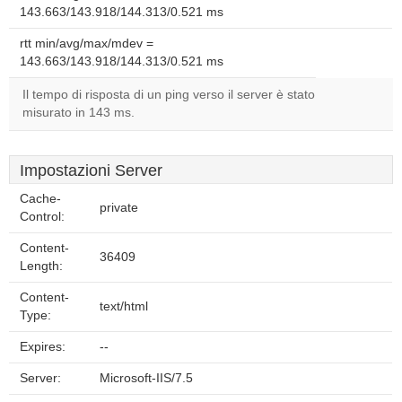
143.663/143.918/144.313/0.521 ms
rtt min/avg/max/mdev =
143.663/143.918/144.313/0.521 ms
Il tempo di risposta di un ping verso il server è stato
misurato in 143 ms.
Impostazioni Server
Cache-
private
Control:
Content-
36409
Length:
Content-
text/html
Type:
Expires:
--
Server:
Microsoft-IIS/7.5