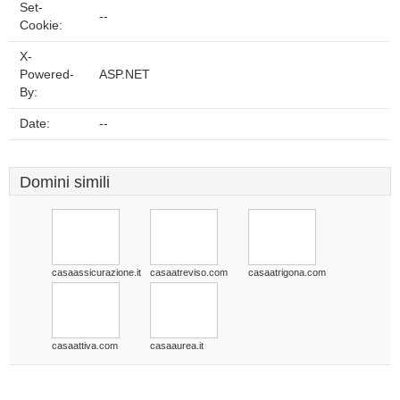
Set-
--
Cookie:
X-
Powered-
ASP.NET
By:
Date:
--
Domini simili
casaassicurazione.it
casaatreviso.com
casaatrigona.com
casaattiva.com
casaaurea.it