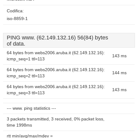
Codifica:
iso-8859-1
PING www. (62.149.132.16) 56(84) bytes
of data.
64 bytes from webs2006.aruba.it (62.149.132.16):
143 ms
icmp_seq=1 ttl=113
64 bytes from webs2006.aruba.it (62.149.132.16):
144 ms
icmp_seq=2 ttl=113
64 bytes from webs2006.aruba.it (62.149.132.16):
143 ms
icmp_seq=3 ttl=113
--- www. ping statistics ---
3 packets transmitted, 3 received, 0% packet loss,
time 1998ms
rtt min/avg/max/mdev =