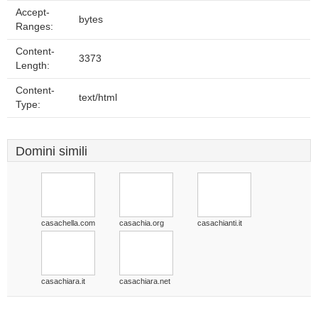
Accept-
bytes
Ranges:
Content-
3373
Length:
Content-
text/html
Type:
Domini simili
casachella.com
casachia.org
casachianti.it
casachiara.it
casachiara.net