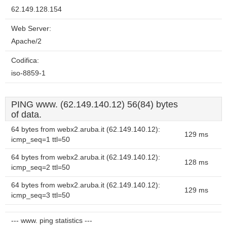
62.149.128.154
Web Server:
Apache/2
Codifica:
iso-8859-1
PING www. (62.149.140.12) 56(84) bytes
of data.
64 bytes from webx2.aruba.it (62.149.140.12):
129 ms
icmp_seq=1 ttl=50
64 bytes from webx2.aruba.it (62.149.140.12):
128 ms
icmp_seq=2 ttl=50
64 bytes from webx2.aruba.it (62.149.140.12):
129 ms
icmp_seq=3 ttl=50
--- www. ping statistics ---