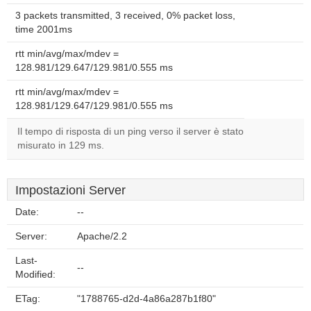
3 packets transmitted, 3 received, 0% packet loss,
time 2001ms
rtt min/avg/max/mdev =
128.981/129.647/129.981/0.555 ms
rtt min/avg/max/mdev =
128.981/129.647/129.981/0.555 ms
Il tempo di risposta di un ping verso il server è stato
misurato in 129 ms.
Impostazioni Server
Date:
--
Server:
Apache/2.2
Last-
--
Modified:
ETag:
"1788765-d2d-4a86a287b1f80"