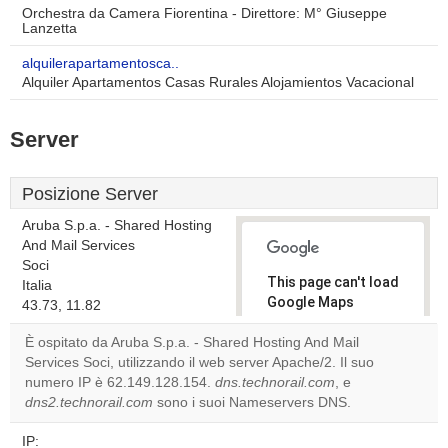
Orchestra da Camera Fiorentina - Direttore: M° Giuseppe
Lanzetta
alquilerapartamentosca..
Alquiler Apartamentos Casas Rurales Alojamientos Vacacional
Server
Posizione Server
Aruba S.p.a. - Shared Hosting
And Mail Services
Soci
This page can't load
Italia
Google Maps
43.73, 11.82
correctly.
È ospitato da Aruba S.p.a. - Shared Hosting And Mail
Services Soci, utilizzando il web server Apache/2. Il suo
Do you
OK
numero IP è 62.149.128.154.
dns.technorail.com
own this
, e
website?
dns2.technorail.com
sono i suoi Nameservers DNS.
IP: