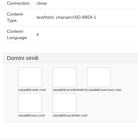
Connection:
close
Content-
text/html; charset=ISO-8859-1
Type:
Content-
it
Language:
Domini simili
casadelconte.com
casadelcorredorimini.it
casadelcouscous.com
casadelcucu.com
casadelcuscinetto.com