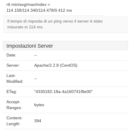
rtt min/avg/max/mdev =
114.158/114.340/114.478/0.412 ms
Il tempo di risposta di un ping verso il server è stato
misurato in 114 ms.
Impostazioni Server
Date:
--
Server:
Apache/2.2.8 (CentOS)
Last-
--
Modified:
ETag:
"4330182-18a-4a160741f8e00"
Accept-
bytes
Ranges:
Content-
394
Length: