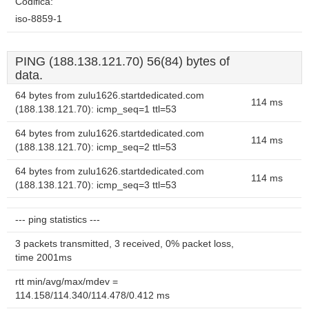
Codifica:
iso-8859-1
PING (188.138.121.70) 56(84) bytes of
data.
64 bytes from zulu1626.startdedicated.com
114 ms
(188.138.121.70): icmp_seq=1 ttl=53
64 bytes from zulu1626.startdedicated.com
114 ms
(188.138.121.70): icmp_seq=2 ttl=53
64 bytes from zulu1626.startdedicated.com
114 ms
(188.138.121.70): icmp_seq=3 ttl=53
--- ping statistics ---
3 packets transmitted, 3 received, 0% packet loss,
time 2001ms
rtt min/avg/max/mdev =
114.158/114.340/114.478/0.412 ms