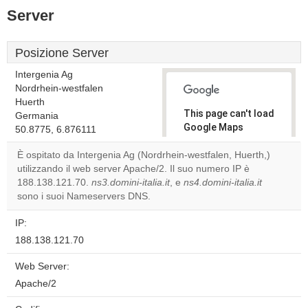
Server
Posizione Server
Intergenia Ag
Nordrhein-westfalen
Huerth
This page can't load
Germania
Google Maps
50.8775, 6.876111
correctly.
È ospitato da Intergenia Ag (Nordrhein-westfalen, Huerth,)
utilizzando il web server Apache/2. Il suo numero IP è
Do you
OK
188.138.121.70.
ns3.domini-italia.it
, e
ns4.domini-italia.it
own this
website?
sono i suoi Nameservers DNS.
IP:
188.138.121.70
Web Server:
Apache/2