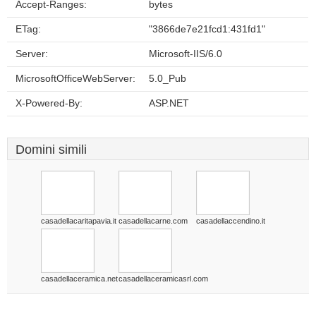
Accept-Ranges:
bytes
ETag:
"3866de7e21fcd1:431fd1"
Server:
Microsoft-IIS/6.0
MicrosoftOfficeWebServer:
5.0_Pub
X-Powered-By:
ASP.NET
Domini simili
casadellacaritapavia.it
casadellacarne.com
casadellaccendino.it
casadellaceramica.net
casadellaceramicasrl.com