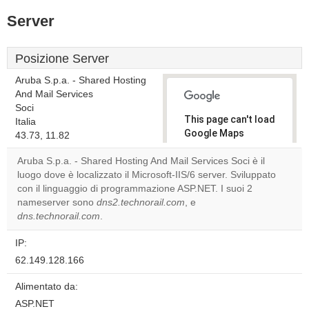
Server
Posizione Server
Aruba S.p.a. - Shared Hosting
And Mail Services
Soci
This page can't load
Italia
Google Maps
43.73, 11.82
correctly.
Aruba S.p.a. - Shared Hosting And Mail Services Soci è il
luogo dove è localizzato il Microsoft-IIS/6 server. Sviluppato
Do you
OK
con il linguaggio di programmazione ASP.NET. I suoi 2
own this
website?
nameserver sono
dns2.technorail.com
, e
dns.technorail.com
.
IP:
62.149.128.166
Alimentato da:
ASP.NET