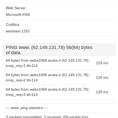
Web Server:
Microsoft-IIS/6
Codifica:
windows-1252
PING www. (62.149.131.78) 56(84) bytes
of data.
64 bytes from webs1068.aruba.it (62.149.131.78):
129 ms
icmp_req=1 ttl=114
64 bytes from webs1068.aruba.it (62.149.131.78):
128 ms
icmp_req=2 ttl=114
64 bytes from webs1068.aruba.it (62.149.131.78):
128 ms
icmp_req=3 ttl=114
--- www. ping statistics ---
3 packets transmitted, 3 received, 0% packet loss,