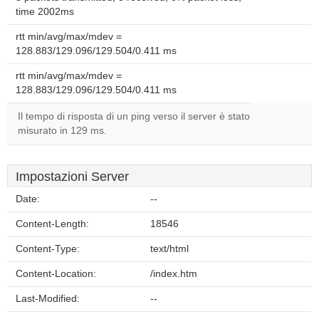
time 2002ms
rtt min/avg/max/mdev =
128.883/129.096/129.504/0.411 ms
rtt min/avg/max/mdev =
128.883/129.096/129.504/0.411 ms
Il tempo di risposta di un ping verso il server è stato
misurato in 129 ms.
Impostazioni Server
Date:
--
Content-Length:
18546
Content-Type:
text/html
Content-Location:
/index.htm
Last-Modified:
--