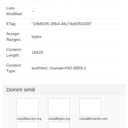
Last-
--
Modified:
ETag:
"19b8035-28b4-46c74d0354200"
Accept-
bytes
Ranges:
Content-
10420
Length:
Content-
text/html; charset=ISO-8859-1
Type:
Domini simili
casadilazzaro.org
casadilegno.org
casadileonardo.com