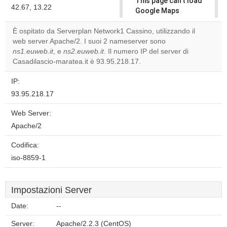
This page can't load
42.67, 13.22
Google Maps
correctly.
È ospitato da Serverplan Network1 Cassino, utilizzando il
web server Apache/2. I suoi 2 nameserver sono
Do you
OK
ns1.euweb.it
, e
ns2.euweb.it
. Il numero IP del server di
own this
website?
Casadilascio-maratea.it è 93.95.218.17.
IP:
93.95.218.17
Web Server:
Apache/2
Codifica:
iso-8859-1
Impostazioni Server
Date:
--
Server:
Apache/2.2.3 (CentOS)