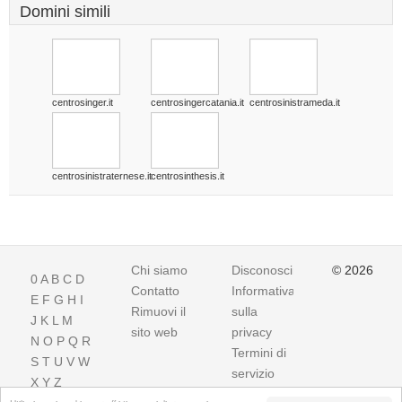
Domini simili
centrosinger.it
centrosingercatania.it
centrosinistrameda.it
centrosinistraternese.it
centrosinthesis.it
Chi siamo
Disconoscimento
© 2026
0
A
B
C
D
Contatto
Informativa
E
F
G
H
I
Rimuovi il
sulla
J
K
L
M
sito web
privacy
N
O
P
Q
R
Termini di
S
T
U
V
W
servizio
X
Y
Z