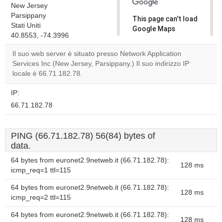
New Jersey
Parsippany
This page can't load
Stati Uniti
Google Maps
40.8553, -74.3996
correctly.
Il suo web server è situato presso Network Application
Do you
Services Inc (New Jersey, Parsippany.) Il suo indirizzo IP
OK
own this
locale è 66.71.182.78.
website?
IP:
66.71.182.78
PING (66.71.182.78) 56(84) bytes of
data.
64 bytes from euronet2.9netweb.it (66.71.182.78):
128 ms
icmp_req=1 ttl=115
64 bytes from euronet2.9netweb.it (66.71.182.78):
128 ms
icmp_req=2 ttl=115
64 bytes from euronet2.9netweb.it (66.71.182.78):
128 ms