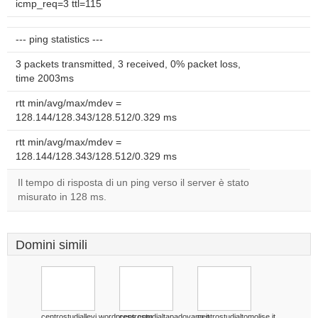
icmp_req=3 ttl=115
--- ping statistics ---
3 packets transmitted, 3 received, 0% packet loss,
time 2003ms
rtt min/avg/max/mdev =
128.144/128.343/128.512/0.329 ms
rtt min/avg/max/mdev =
128.144/128.343/128.512/0.329 ms
Il tempo di risposta di un ping verso il server è stato
misurato in 128 ms.
Domini simili
centrostudiallevi.wordpress.com
centrostudialtapadovana.it
centrostudialtomolise.it