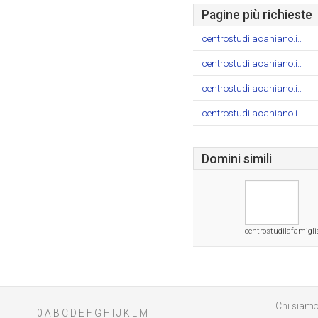
Pagine più richieste
centrostudilacaniano.i..
centrostudilacaniano.i..
centrostudilacaniano.i..
centrostudilacaniano.i..
Domini simili
centrostudilafamigl
Chi siam
0
A
B
C
D
E
F
G
H
I
J
K
L
M