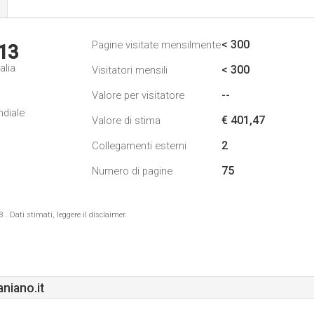
< 300
Pagine visitate mensilmente
13
alia
< 300
Visitatori mensili
--
Valore per visitatore
ndiale
€ 401,47
Valore di stima
2
Collegamenti esterni
75
Numero di pagine
 Dati stimati, leggere il disclaimer.
niano.it