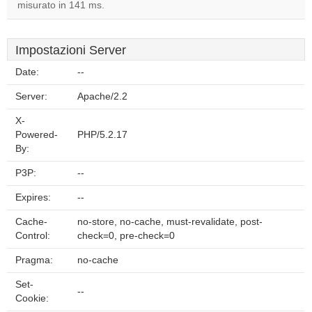
misurato in 141 ms.
Impostazioni Server
Date:
--
Server:
Apache/2.2
X-
Powered-
PHP/5.2.17
By:
P3P:
--
Expires:
--
Cache-
no-store, no-cache, must-revalidate, post-
Control:
check=0, pre-check=0
Pragma:
no-cache
Set-
--
Cookie: