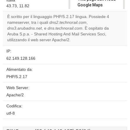
Italia
Google Maps
43.73, 11.82
correctly.
È scritto per il linguaggio PHP/5.2.17 lingua. Possiede 4
nameserver, tra i quali
dns2.technorail.com
,
Do you
OK
dns3.arubadns.net
, e
dns.technorail.com
own this
. È ospitato da
website?
Aruba S.p.a. - Shared Hosting And Mail Services Soci,
utilizzando il web server Apache/2.
IP:
62.149.128.166
Alimentato da:
PHP/5.2.17
Web Server:
Apache/2
Codifica:
utf-8