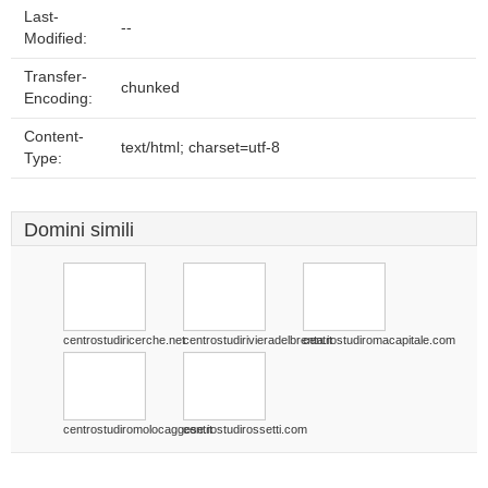
Last-
--
Modified:
Transfer-
chunked
Encoding:
Content-
text/html; charset=utf-8
Type:
Domini simili
centrostudiricerche.net
centrostudirivieradelbrenta.it
centrostudiromacapitale.com
centrostudiromolocaggese.it
centrostudirossetti.com