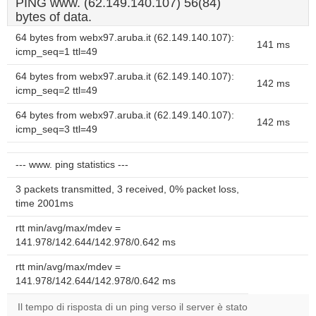
PING www. (62.149.140.107) 56(84)
bytes of data.
64 bytes from webx97.aruba.it (62.149.140.107):
141 ms
icmp_seq=1 ttl=49
64 bytes from webx97.aruba.it (62.149.140.107):
142 ms
icmp_seq=2 ttl=49
64 bytes from webx97.aruba.it (62.149.140.107):
142 ms
icmp_seq=3 ttl=49
--- www. ping statistics ---
3 packets transmitted, 3 received, 0% packet loss,
time 2001ms
rtt min/avg/max/mdev =
141.978/142.644/142.978/0.642 ms
rtt min/avg/max/mdev =
141.978/142.644/142.978/0.642 ms
Il tempo di risposta di un ping verso il server è stato