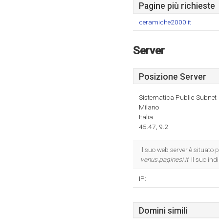
Pagine più richieste
ceramiche2000.it
Server
Posizione Server
Sistematica Public Subnet
Milano
Italia
45.47, 9.2
Il suo web server è situat
venus.paginesi.it
. Il suo in
IP:
Domini simili