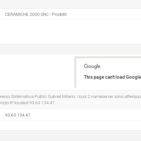
CERAMICHE 2000 SNC - Prodotti
This page can't load Google
Do you own this website?
o presso Sistematica Public Subnet Milano. I suoi 2 nameserver sono
athena.pa
dirizzo IP locale è 93.63.134.47.
93.63.134.47