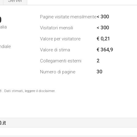
Server
< 300
Pagine visitate mensilmente
0
alia
< 300
Visitatori mensili
€ 0,21
Valore per visitatore
ndiale
€ 364,9
Valore di stima
2
Collegamenti esterni
30
Numero di pagine
 Dati stimati, leggere il disclaimer.
.it