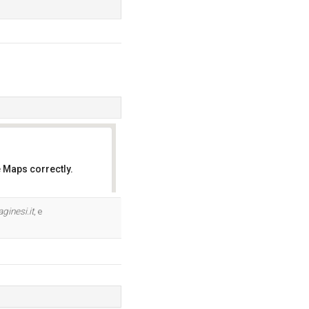
 Maps correctly.
OK
ginesi.it
, e