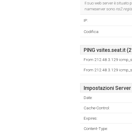
Il suo web server è situato 
nameserver sono
ns2.regist
IP:
Codifica:
PING vsites.seat.it (
From 212.48.3.129 icmp_se
From 212.48.3.129 icmp_se
Impostazioni Server
Date:
Cache-Control:
Expires:
Content-Type: