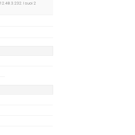
OK
212.48.3.232. I suoi 2