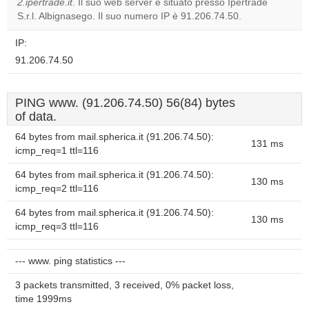
2.ipertrade.it
. Il suo web server è situato presso Ipertrade
Do you
OK
S.r.l. Albignasego. Il suo numero IP è 91.206.74.50.
own this
website?
IP:
91.206.74.50
PING www. (91.206.74.50) 56(84) bytes
of data.
64 bytes from mail.spherica.it (91.206.74.50):
131 ms
icmp_req=1 ttl=116
64 bytes from mail.spherica.it (91.206.74.50):
130 ms
icmp_req=2 ttl=116
64 bytes from mail.spherica.it (91.206.74.50):
130 ms
icmp_req=3 ttl=116
--- www. ping statistics ---
3 packets transmitted, 3 received, 0% packet loss,
time 1999ms