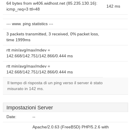
64 bytes from w406.widhost.net (85.235.130.16):
142 ms
icmp_req=3 ttl=48
--- www. ping statistics ---
3 packets transmitted, 3 received, 0% packet loss,
time 1999ms
rtt min/avg/max/mdev =
142.668/142.751/142.866/0.444 ms
rtt min/avg/max/mdev =
142.668/142.751/142.866/0.444 ms
Il tempo di risposta di un ping verso il server è stato
misurato in 142 ms.
Impostazioni Server
Date:
--
Apache/2.0.63 (FreeBSD) PHP/5.2.6 with