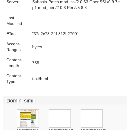
Server:
Suhosin-Patch mod_ssl/2.0.63 OpenSSL/0.9.7e-
p1 mod_perl/2.0.3 Perl/v5.8.8
Last-
--
Modified:
ETag:
"37a2c78-2fd-312b2700"
Accept-
bytes
Ranges:
Content-
765
Length:
Content-
text/html
Type:
Domini simili