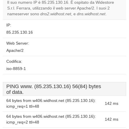
Il suo numero IP è 85.235.130.16. È ospitato da Widestore
S.r.l. Ferrara, utilizzando il web server Apache/2. I suoi 2
Do you
OK
nameserver sono
dns2.widhost.net
, e
dns.widhost.net
own this
.
website?
IP:
85.235.130.16
Web Server:
Apache/2
Codifica:
iso-8859-1
PING www. (85.235.130.16) 56(84) bytes
of data.
64 bytes from w406.widhost.net (85.235.130.16):
142 ms
icmp_req=1 ttl=48
64 bytes from w406.widhost.net (85.235.130.16):
142 ms
icmp_req=2 ttl=48