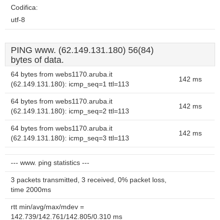
Codifica:
utf-8
PING www. (62.149.131.180) 56(84)
bytes of data.
64 bytes from webs1170.aruba.it
142 ms
(62.149.131.180): icmp_seq=1 ttl=113
64 bytes from webs1170.aruba.it
142 ms
(62.149.131.180): icmp_seq=2 ttl=113
64 bytes from webs1170.aruba.it
142 ms
(62.149.131.180): icmp_seq=3 ttl=113
--- www. ping statistics ---
3 packets transmitted, 3 received, 0% packet loss,
time 2000ms
rtt min/avg/max/mdev =
142.739/142.761/142.805/0.310 ms