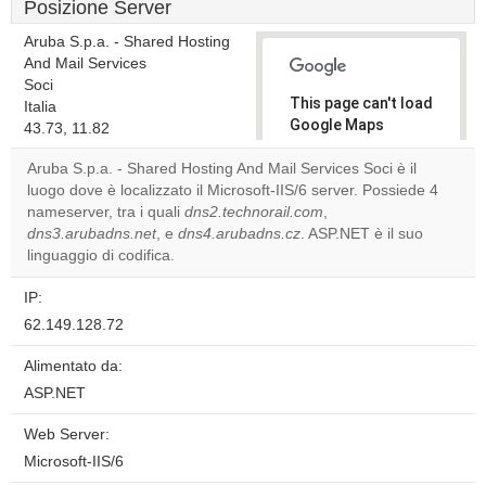
Posizione Server
Aruba S.p.a. - Shared Hosting
And Mail Services
Soci
This page can't load
Italia
Google Maps
43.73, 11.82
correctly.
Aruba S.p.a. - Shared Hosting And Mail Services Soci è il
luogo dove è localizzato il Microsoft-IIS/6 server. Possiede 4
Do you
OK
nameserver, tra i quali
dns2.technorail.com
own this
,
website?
dns3.arubadns.net
, e
dns4.arubadns.cz
. ASP.NET è il suo
linguaggio di codifica.
IP:
62.149.128.72
Alimentato da:
ASP.NET
Web Server:
Microsoft-IIS/6