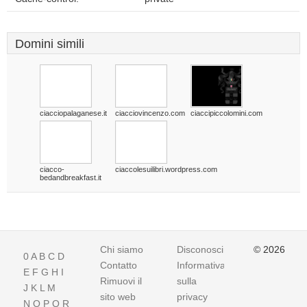
Domini simili
ciacciopalaganese.it
ciacciovincenzo.com
ciaccipiccolomini.com
ciacco-
ciaccolesuilibri.wordpress.com
bedandbreakfast.it
Chi siamo
Disconoscimento
© 2026
0
A
B
C
D
Contatto
Informativa
E
F
G
H
I
Rimuovi il
sulla
J
K
L
M
sito web
privacy
N
O
P
Q
R