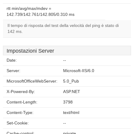
rtt min/avg/max/mdev =
142.739/142.761/142.805/0.310 ms
Il tempo di risposta del test della velocità del ping è stato di
142 ms.
Impostazioni Server
Date:
--
Server:
Microsoft-IIS/6.0
MicrosoftOfficeWebServer:
5.0_Pub
X-Powered-By:
ASP.NET
Content-Length:
3798
Content-Type:
text/html
Set-Cookie:
--
Cache-control:
private