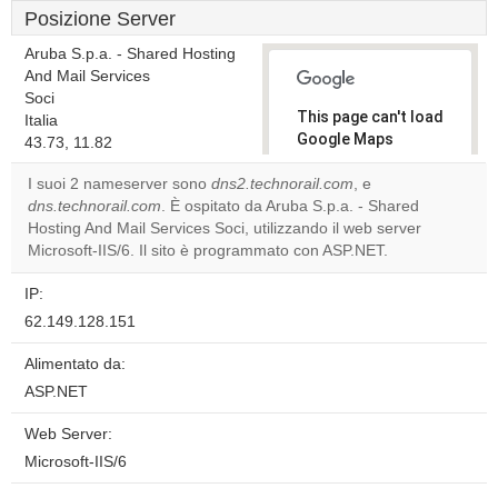
Posizione Server
Aruba S.p.a. - Shared Hosting
And Mail Services
Soci
This page can't load
Italia
Google Maps
43.73, 11.82
correctly.
I suoi 2 nameserver sono
dns2.technorail.com
, e
dns.technorail.com
. È ospitato da Aruba S.p.a. - Shared
Do you
OK
Hosting And Mail Services Soci, utilizzando il web server
own this
website?
Microsoft-IIS/6. Il sito è programmato con ASP.NET.
IP:
62.149.128.151
Alimentato da:
ASP.NET
Web Server:
Microsoft-IIS/6