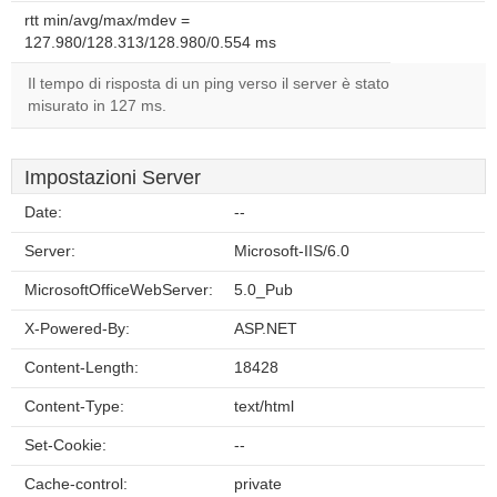
rtt min/avg/max/mdev =
127.980/128.313/128.980/0.554 ms
Il tempo di risposta di un ping verso il server è stato
misurato in 127 ms.
Impostazioni Server
Date:
--
Server:
Microsoft-IIS/6.0
MicrosoftOfficeWebServer:
5.0_Pub
X-Powered-By:
ASP.NET
Content-Length:
18428
Content-Type:
text/html
Set-Cookie:
--
Cache-control:
private