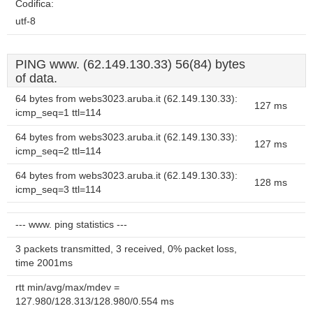
Codifica:
utf-8
PING www. (62.149.130.33) 56(84) bytes
of data.
64 bytes from webs3023.aruba.it (62.149.130.33):
127 ms
icmp_seq=1 ttl=114
64 bytes from webs3023.aruba.it (62.149.130.33):
127 ms
icmp_seq=2 ttl=114
64 bytes from webs3023.aruba.it (62.149.130.33):
128 ms
icmp_seq=3 ttl=114
--- www. ping statistics ---
3 packets transmitted, 3 received, 0% packet loss,
time 2001ms
rtt min/avg/max/mdev =
127.980/128.313/128.980/0.554 ms