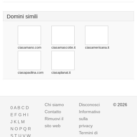
Domini simili
ciasamano.com
ciasamascotte.it
ciasamerisana.it
ciasapaolina.com
ciasaplanat.it
Chi siamo
Disconoscimento
© 2026
0
A
B
C
D
Contatto
Informativa
E
F
G
H
I
Rimuovi il
sulla
J
K
L
M
sito web
privacy
N
O
P
Q
R
Termini di
S
T
U
V
W