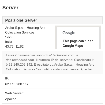
Server
Posizione Server
Aruba S.p.a. - Housing And
Colocation Services
Soci
This page can't load
Italia
Google Maps
43.73, 11.82
correctly.
I suoi 2 nameserver sono
dns2.technorail.com
, e
dns.technorail.com
. Il numero IP del server di Classiccars.it
Do you
OK
è 62.149.208.142. È ospitato da Aruba S.p.a. - Housing And
own this
website?
Colocation Services Soci, utilizzando il web server Apache.
IP:
62.149.208.142
Web Server:
Apache