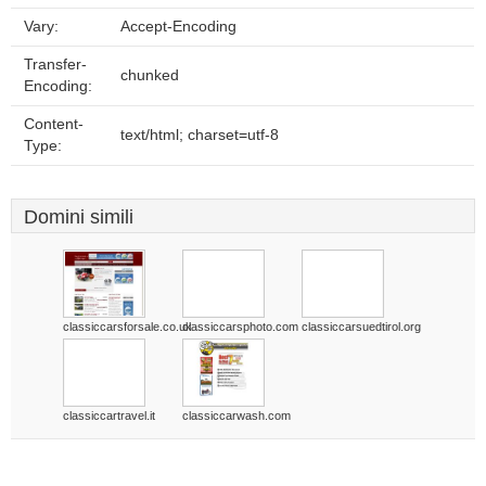
Vary:
Accept-Encoding
Transfer-
chunked
Encoding:
Content-
text/html; charset=utf-8
Type:
Domini simili
classiccarsforsale.co.uk
classiccarsphoto.com
classiccarsuedtirol.org
classiccartravel.it
classiccarwash.com