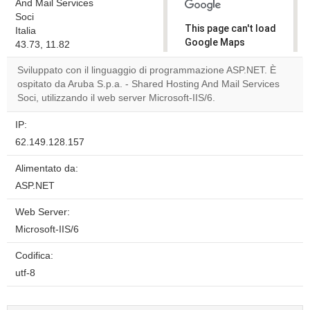
And Mail Services
Soci
This page can't load
Italia
Google Maps
43.73, 11.82
correctly.
Sviluppato con il linguaggio di programmazione ASP.NET. È
ospitato da Aruba S.p.a. - Shared Hosting And Mail Services
Do you
OK
Soci, utilizzando il web server Microsoft-IIS/6.
own this
website?
IP:
62.149.128.157
Alimentato da:
ASP.NET
Web Server:
Microsoft-IIS/6
Codifica:
utf-8