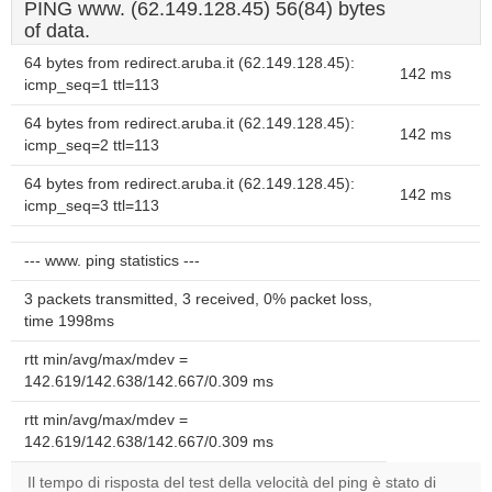
PING www. (62.149.128.45) 56(84) bytes
of data.
64 bytes from redirect.aruba.it (62.149.128.45):
142 ms
icmp_seq=1 ttl=113
64 bytes from redirect.aruba.it (62.149.128.45):
142 ms
icmp_seq=2 ttl=113
64 bytes from redirect.aruba.it (62.149.128.45):
142 ms
icmp_seq=3 ttl=113
--- www. ping statistics ---
3 packets transmitted, 3 received, 0% packet loss,
time 1998ms
rtt min/avg/max/mdev =
142.619/142.638/142.667/0.309 ms
rtt min/avg/max/mdev =
142.619/142.638/142.667/0.309 ms
Il tempo di risposta del test della velocità del ping è stato di