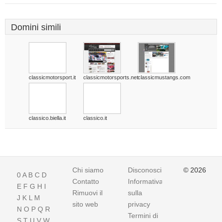
Domini simili
classicmotorsport.it
classicmotorsports.net
classicmustangs.com
classico.biella.it
classico.it
Chi siamo
Disconoscimento
© 2026
0
A
B
C
D
Contatto
Informativa
E
F
G
H
I
Rimuovi il
sulla
J
K
L
M
sito web
privacy
N
O
P
Q
R
Termini di
S
T
U
V
W