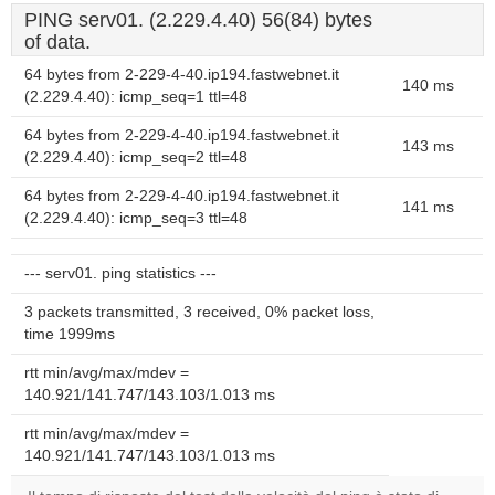
PING serv01. (2.229.4.40) 56(84) bytes
of data.
64 bytes from 2-229-4-40.ip194.fastwebnet.it
140 ms
(2.229.4.40): icmp_seq=1 ttl=48
64 bytes from 2-229-4-40.ip194.fastwebnet.it
143 ms
(2.229.4.40): icmp_seq=2 ttl=48
64 bytes from 2-229-4-40.ip194.fastwebnet.it
141 ms
(2.229.4.40): icmp_seq=3 ttl=48
--- serv01. ping statistics ---
3 packets transmitted, 3 received, 0% packet loss,
time 1999ms
rtt min/avg/max/mdev =
140.921/141.747/143.103/1.013 ms
rtt min/avg/max/mdev =
140.921/141.747/143.103/1.013 ms