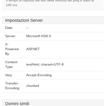
Il tempo di risposta del test della velocità del ping è stato di
140 ms.
Impostazioni Server
Date:
--
Server:
Microsoft-IIS/6.0
X-
Powered-
ASP.NET
By:
Content-
text/html; charset=UTF-8
Type:
Vary:
Accept-Encoding
Transfer-
chunked
Encoding:
Domini simili