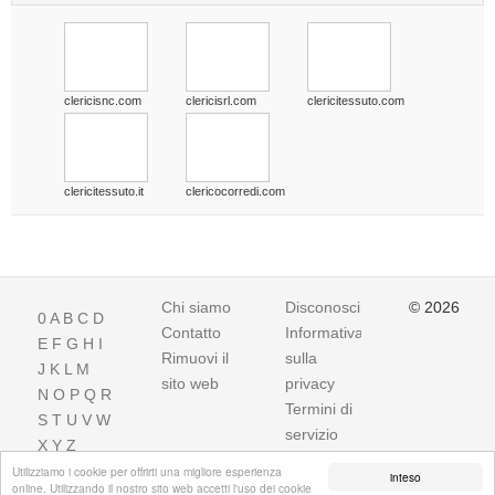
clericisnc.com
clericisrl.com
clericitessuto.com
clericitessuto.it
clericocorredi.com
Chi siamo
Disconoscimento
© 2026
0
A
B
C
D
Contatto
Informativa
E
F
G
H
I
Rimuovi il
sulla
J
K
L
M
sito web
privacy
N
O
P
Q
R
Termini di
S
T
U
V
W
servizio
X
Y
Z
Utilizziamo i cookie per offrirti una migliore esperienza
inteso
online. Utilizzando il nostro sito web accetti l'uso dei cookie