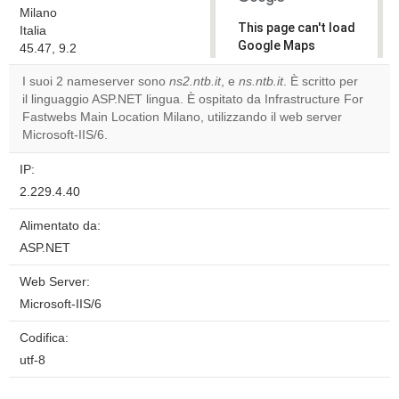
Milano
This page can't load
Italia
Google Maps
45.47, 9.2
correctly.
I suoi 2 nameserver sono
ns2.ntb.it
, e
ns.ntb.it
. È scritto per
il linguaggio ASP.NET lingua. È ospitato da Infrastructure For
Do you
OK
Fastwebs Main Location Milano, utilizzando il web server
own this
website?
Microsoft-IIS/6.
IP:
2.229.4.40
Alimentato da:
ASP.NET
Web Server:
Microsoft-IIS/6
Codifica:
utf-8