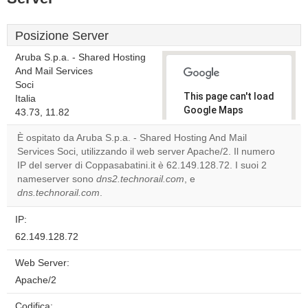
Posizione Server
Aruba S.p.a. - Shared Hosting
And Mail Services
Soci
This page can't load
Italia
Google Maps
43.73, 11.82
correctly.
È ospitato da Aruba S.p.a. - Shared Hosting And Mail
Services Soci, utilizzando il web server Apache/2. Il numero
Do you
OK
IP del server di Coppasabatini.it è 62.149.128.72. I suoi 2
own this
website?
nameserver sono
dns2.technorail.com
, e
dns.technorail.com
.
IP:
62.149.128.72
Web Server:
Apache/2
Codifica: