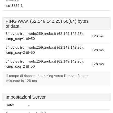
iso-8859-1
PING www. (62.149.142.25) 56(84) bytes
of data.
64 bytes from webx259.aruba.it (62.149.142.25):
128 ms
icmp_seq=1 ttl=50
64 bytes from webx259.aruba.it (62.149.142.25):
128 ms
icmp_seq=2 ttl=50
64 bytes from webx259.aruba.it (62.149.142.25):
128 ms
icmp_seq=2 ttl=50
Il tempo di risposta di un ping verso il server è stato
misurato in 128 ms.
Impostazioni Server
Date:
--