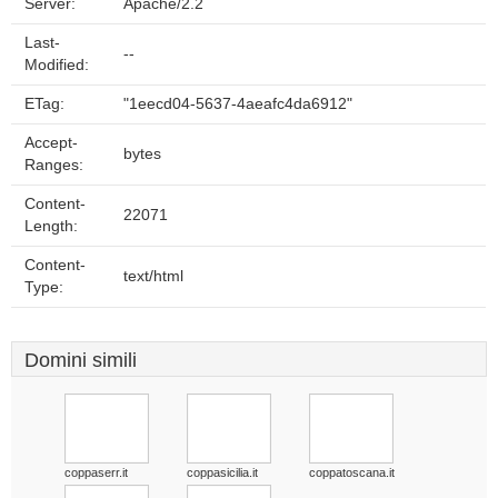
Server:
Apache/2.2
Last-
--
Modified:
ETag:
"1eecd04-5637-4aeafc4da6912"
Accept-
bytes
Ranges:
Content-
22071
Length:
Content-
text/html
Type:
Domini simili
coppaserr.it
coppasicilia.it
coppatoscana.it