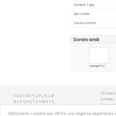
Content-Type:
Set-Cookie:
Cache-control:
Domini simili
coprogetto.it
Chi siam
0
A
B
C
D
E
F
G
H
I
J
K
L
M
Contatto
N
O
P
Q
R
S
T
U
V
W
X
Y
Z
Rimuovi il
Utilizziamo i cookie per offrirti una migliore esperienza 