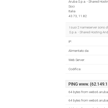
Aruba S.p.a. - Shared Hosti
Soci
Italia
43.73, 11.82
I suoi 2 nameserver sono
d
S.p.a. - Shared Hosting And 
IP:
Alimentato da:
Web Server:
Codifica:
PING www. (62.149.13
64 bytes from webs6.aruba.
64 bytes from webs6.aruba.