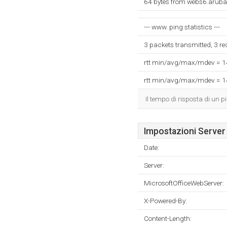
64 bytes from webs6.aruba.
--- www. ping statistics ---
3 packets transmitted, 3 r
rtt min/avg/max/mdev = 
rtt min/avg/max/mdev = 
Il tempo di risposta di un p
Impostazioni Server
Date:
Server:
MicrosoftOfficeWebServer:
X-Powered-By:
Content-Length: