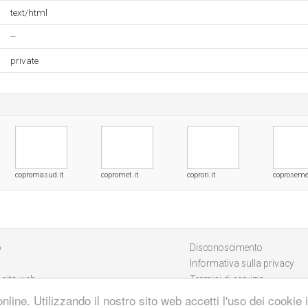
text/html
--
private
copromasud.it
copromet.it
coprori.it
coprosemel
o
Disconoscimento
Informativa sulla privacy
 sito web
Termini di servizio
online. Utilizzando il nostro sito web accetti l'uso dei cookie