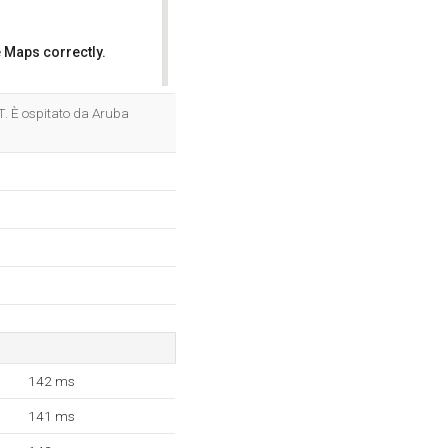
 Maps correctly.
OK
T. È ospitato da Aruba
142 ms
141 ms