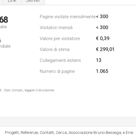
Link
Server
< 300
Pagine visitate mensilmente
68
alia
< 300
Visitatori mensili
€ 0,39
Valore per visitatore
6
ndiale
€ 299,01
Valore di stima
13
Collegamenti esterni
1.065
Numero di pagine
 Dati stimati, leggere il disclaimer.
Progetti, Referenze, Contatti, Cerca, Associazione Bruno Bessega, e Erre.