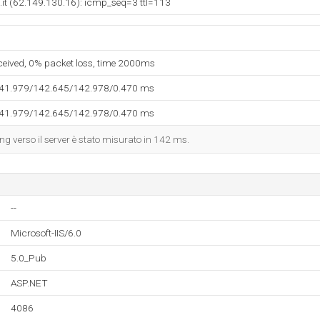
it (62.149.130.16): icmp_seq=3 ttl=113
eceived, 0% packet loss, time 2000ms
141.979/142.645/142.978/0.470 ms
141.979/142.645/142.978/0.470 ms
ing verso il server è stato misurato in 142 ms.
--
Microsoft-IIS/6.0
5.0_Pub
ASP.NET
4086