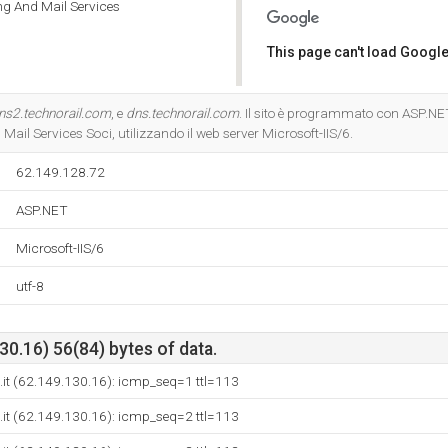
ng And Mail Services
This page can't load Google
Do you own this website?
ns2.technorail.com
, e
dns.technorail.com
. Il sito è programmato con ASP.NE
Mail Services Soci, utilizzando il web server Microsoft-IIS/6.
62.149.128.72
ASP.NET
Microsoft-IIS/6
utf-8
0.16) 56(84) bytes of data.
it (62.149.130.16): icmp_seq=1 ttl=113
it (62.149.130.16): icmp_seq=2 ttl=113