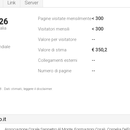
Link
Server
< 300
Pagine visitate mensilmente
26
alia
< 300
Visitatori mensili
--
Valore per visitatore
ndiale
€ 350,2
Valore di stima
--
Collegamenti esterni
--
Numero di pagine
 Dati stimati, leggere il disclaimer.
.it
Associazione Corale Sanpietro Al Monte, Formazioni Corali, Cornelia Dell’