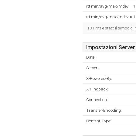
rtt min/avg/max/mdev = 
rtt min/avg/max/mdev = 
131 ms è stato il tempo di r
Impostazioni Server
Date:
Server:
X-Powered-By:
X-Pingback:
Connection:
Transfer-Encoding:
Content-Type: