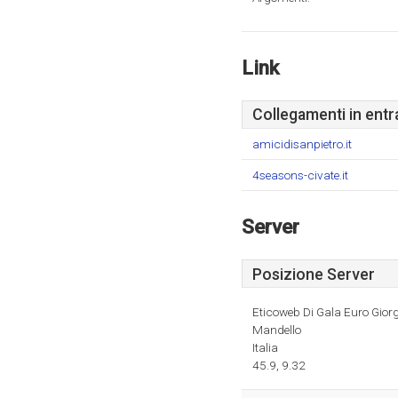
Link
Collegamenti in entr
amicidisanpietro.it
4seasons-civate.it
Server
Posizione Server
Eticoweb Di Gala Euro Giorg
Mandello
Italia
45.9, 9.32