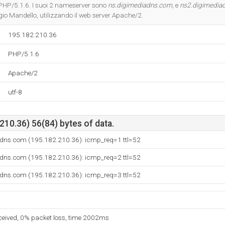
Do you own this website?
PHP/5.1.6. I suoi 2 nameserver sono
ns.digimediadns.com
, e
ns2.digimedia
io Mandello, utilizzando il web server Apache/2.
195.182.210.36
PHP/5.1.6
Apache/2
utf-8
10.36) 56(84) bytes of data.
adns.com (195.182.210.36): icmp_req=1 ttl=52
adns.com (195.182.210.36): icmp_req=2 ttl=52
adns.com (195.182.210.36): icmp_req=3 ttl=52
eceived, 0% packet loss, time 2002ms