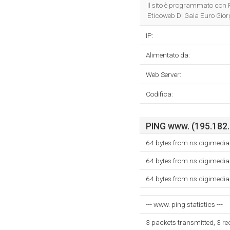
Il sito è programmato con 
Eticoweb Di Gala Euro Giorg
IP:
Alimentato da:
Web Server:
Codifica:
PING www. (195.182.2
64 bytes from ns.digimedi
64 bytes from ns.digimedi
64 bytes from ns.digimedi
--- www. ping statistics ---
3 packets transmitted, 3 r