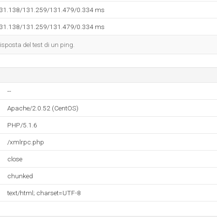
131.138/131.259/131.479/0.334 ms
131.138/131.259/131.479/0.334 ms
isposta del test di un ping.
--
Apache/2.0.52 (CentOS)
PHP/5.1.6
/xmlrpc.php
close
chunked
text/html; charset=UTF-8